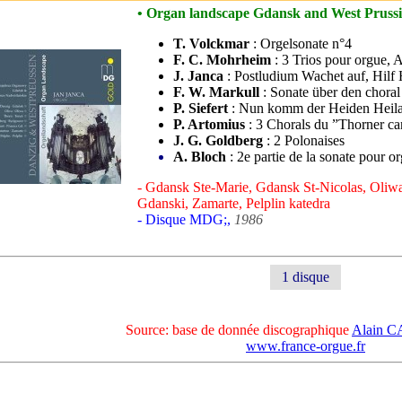
• Organ landscape Gdansk and West Prussi
T. Volckmar
: Orgelsonate n°4
F. C. Mohrheim
: 3 Trios pour orgue, 
J. Janca
: Postludium Wachet auf, Hilf
F. W. Markull
: Sonate über den choral
P. Siefert
: Nun komm der Heiden Heil
P. Artomius
: 3 Chorals du ”Thorner ca
J. G. Goldberg
: 2 Polonaises
A. Bloch
: 2e partie de la sonate pour o
- Gdansk Ste-Marie, Gdansk St-Nicolas, Oliwa
Gdanski, Zamarte, Pelplin katedra
- Disque MDG;,
1986
1 disque
Source: base de donnée discographique
Alain 
www.france-orgue.fr