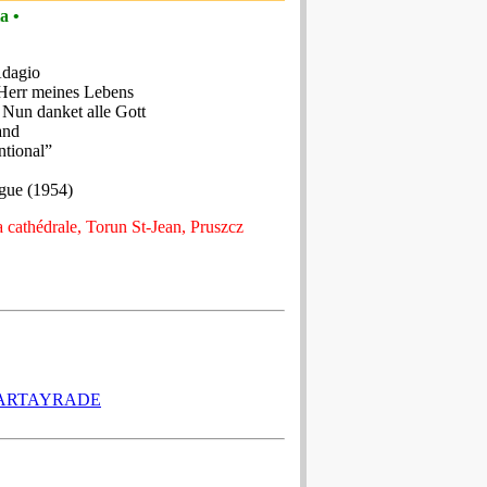
a •
Adagio
 Herr meines Lebens
 Nun danket alle Gott
and
ntional”
rgue (1954)
 cathédrale, Torun St-Jean, Pruszcz
CARTAYRADE