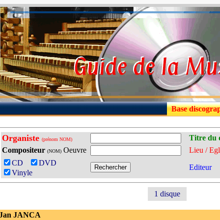
Base discogra
Organiste
Titre du 
(prénom NOM)
Compositeur
Oeuvre
Lieu / Egl
(NOM)
CD
DVD
Editeur
Vinyle
1 disque
 Jan JANCA