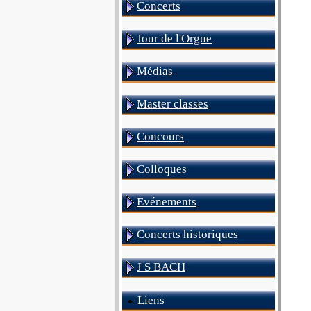
Concerts
Jour de l'Orgue
Médias
Master classes
Concours
Colloques
Evénements
Concerts historiques
J S BACH
Liens