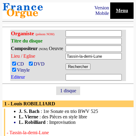
Version
Menu
Mobile
Organiste
(prénom NOM)
Titre du disque
Compositeur
Oeuvre
(NOM)
Lieu / Eglise
CD
DVD
Vinyle
Editeur
1 disque
1 - Louis ROBILLIARD
J. S. Bach
: 1re Sonate en trio BWV 525
L. Vierne
: des Pièces en style libre
L. Robilliard
: Improvisation
- Tassin-la-demi-Lune