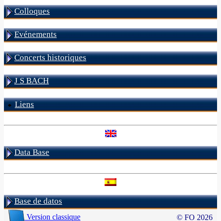
Colloques
Evénements
Concerts historiques
J S BACH
Liens
Data Base
Base de datos
Version classique
© FO 2026