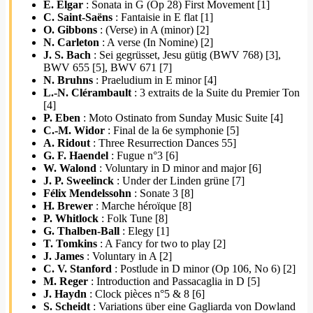
E. Elgar
: Sonata in G (Op 28) First Movement [1]
C. Saint-Saëns
: Fantaisie in E flat [1]
O. Gibbons
: (Verse) in A (minor) [2]
N. Carleton
: A verse (In Nomine) [2]
J. S. Bach
: Sei gegrüsset, Jesu gütig (BWV 768) [3],
BWV 655 [5], BWV 671 [7]
N. Bruhns
: Praeludium in E minor [4]
L.-N. Clérambault
: 3 extraits de la Suite du Premier Ton
[4]
P. Eben
: Moto Ostinato from Sunday Music Suite [4]
C.-M. Widor
: Final de la 6e symphonie [5]
A. Ridout
: Three Resurrection Dances 55]
G. F. Haendel
: Fugue n°3 [6]
W. Walond
: Voluntary in D minor and major [6]
J. P. Sweelinck
: Under der Linden grüne [7]
Félix Mendelssohn
: Sonate 3 [8]
H. Brewer
: Marche héroïque [8]
P. Whitlock
: Folk Tune [8]
G. Thalben-Ball
: Elegy [1]
T. Tomkins
: A Fancy for two to play [2]
J. James
: Voluntary in A [2]
C. V. Stanford
: Postlude in D minor (Op 106, No 6) [2]
M. Reger
: Introduction and Passacaglia in D [5]
J. Haydn
: Clock pièces n°5 & 8 [6]
S. Scheidt
: Variations über eine Gagliarda von Dowland