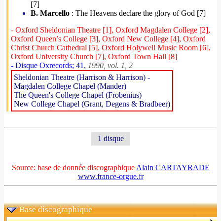
[7]
B. Marcello
: The Heavens declare the glory of God [7]
- Oxford Sheldonian Theatre [1], Oxford Magdalen College [2],
Oxford Queen’s College [3], Oxford New College [4], Oxford
Christ Church Cathedral [5], Oxford Holywell Music Room [6],
Oxford University Church [7], Oxford Town Hall [8]
- Disque Oxrecords; 41,
1990, vol. 1, 2
Sheldonian Theatre (Harrison & Harrison) -
Magdalen College Chapel (Mander)
The Queen's College Chapel (Frobenius)
New College Chapel (Grant, Degens & Bradbeer)
1 disque
Source: base de donnée discographique
Alain CARTAYRADE
www.france-orgue.fr
Base discographique