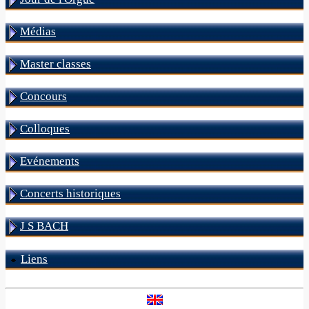
Médias
Master classes
Concours
Colloques
Evénements
Concerts historiques
J S BACH
Liens