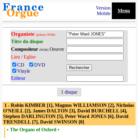
Version
Menu
Mobile
Organiste
(prénom NOM)
Titre du disque
Compositeur
Oeuvre
(NOM)
Lieu / Eglise
CD
DVD
Vinyle
Editeur
1 disque
1 - Robin KIMBER [1], Magnus WILLIAMSON [2], Nicholas
O'NEILL [2], James DALTON [3], David BURCHELL [4],
Stephen DARLINGTON [5], Peter Ward JONES [6], David
TRENDELL [7], David SWINSON [8]
• The Organs of Oxford •