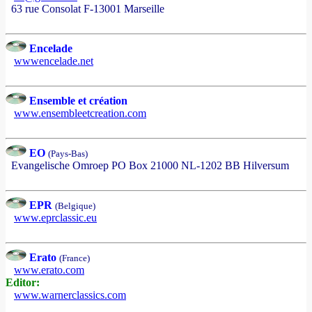
63 rue Consolat F-13001 Marseille
Encelade
wwwencelade.net
Ensemble et création
www.ensembleetcreation.com
EO
(Pays-Bas)
Evangelische Omroep PO Box 21000 NL-1202 BB Hilversum
EPR
(Belgique)
www.eprclassic.eu
Erato
(France)
www.erato.com
Editor:
www.warnerclassics.com