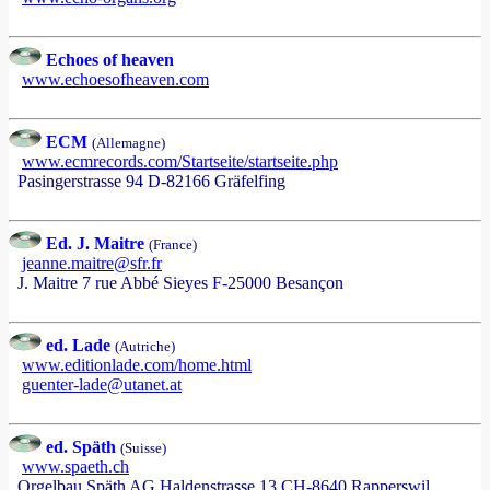
Echoes of heaven
www.echoesofheaven.com
ECM
(Allemagne)
www.ecmrecords.com/Startseite/startseite.php
Pasingerstrasse 94 D-82166 Gräfelfing
Ed. J. Maitre
(France)
jeanne.maitre@sfr.fr
J. Maitre 7 rue Abbé Sieyes F-25000 Besançon
ed. Lade
(Autriche)
www.editionlade.com/home.html
guenter-lade@utanet.at
ed. Späth
(Suisse)
www.spaeth.ch
Orgelbau Späth AG Haldenstrasse 13 CH-8640 Rapperswil