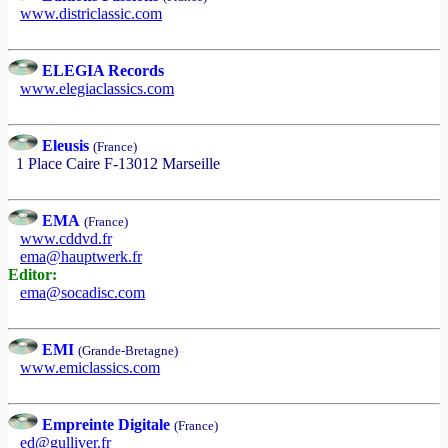
www.districlassic.com
ELEGIA Records
www.elegiaclassics.com
Eleusis
(France)
1 Place Caire F-13012 Marseille
EMA
(France)
www.cddvd.fr
ema@hauptwerk.fr
Editor:
ema@socadisc.com
EMI
(Grande-Bretagne)
www.emiclassics.com
Empreinte Digitale
(France)
ed@gulliver.fr