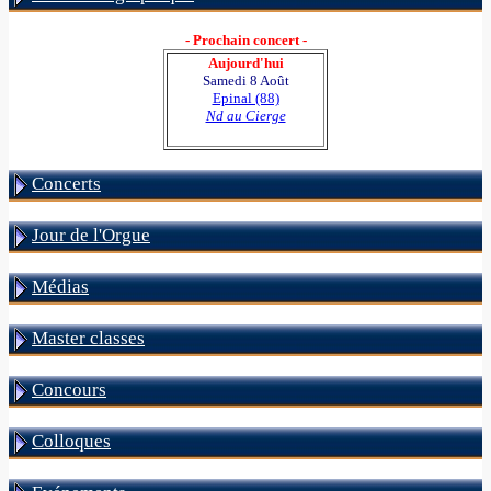
- Prochain concert -
Aujourd'hui
Samedi 8 Août
Epinal (88)
Nd au Cierge
Concerts
Jour de l'Orgue
Médias
Master classes
Concours
Colloques