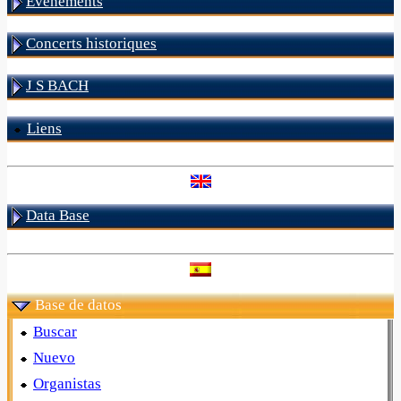
Evénements
Concerts historiques
J S BACH
Liens
Data Base
Base de datos
Buscar
Nuevo
Organistas