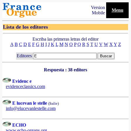
Version
Menu
Mobile
Lista de los editores
Escriba las primeras letras del editor
A
B
C
D
E
F
G
H
I
J
K
L
M
N
O
P
Q
R
S
T
U
V
W
X
Y
Z
Editores
Respuesta : 38 editors
Evidenc e
evidenceclassics.com
E lucevan le stelle
(Italie)
info@elucevanlestelle.com
ECHO
www.echo-organs.org