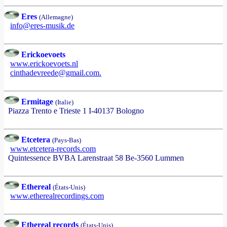
Eres
(Allemagne)
info@eres-musik.de
Erickoevoets
www.erickoevoets.nl
cinthadevreede@gmail.com.
Ermitage
(Italie)
Piazza Trento e Trieste 1 I-40137 Bologno
Etcetera
(Pays-Bas)
www.etcetera-records.com
Quintessence BVBA Larenstraat 58 Be-3560 Lummen
Ethereal
(États-Unis)
www.etherealrecordings.com
Ethereal records
(États-Unis)