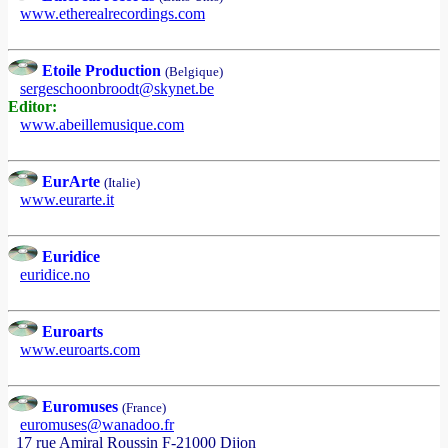
www.etherealrecordings.com
Etoile Production
(Belgique)
sergeschoonbroodt@skynet.be
Editor:
www.abeillemusique.com
EurArte
(Italie)
www.eurarte.it
Euridice
euridice.no
Euroarts
www.euroarts.com
Euromuses
(France)
euromuses@wanadoo.fr
17 rue Amiral Roussin F-21000 Dijon