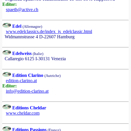
Editor:
spaeth@active.ch
Edel
(Allemagne)
www.edelclassics.de/index_js_edelclassic.html
Widmannstrasse 4 D-22607 Hamburg
Edelweiss
(Italie)
Callaregio 6125 I-30131 Venezia
Edition Clarino
(Autriche)
edition-clarino.at
Editor:
info@edition-clarino.at
Editions Cheldar
www.cheldar.com
Editions Passions
(France)