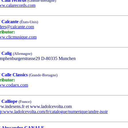
Cala records
(Grande-Bretagne)
w.calarecords.com
Calcante
(États-Unis)
ders@calcante.com
ributor:
w.clicmusique.com
Calig
(Allemagne)
phenburgerstrasse29 D-80335 Munchen
Calle Classics
(Grande-Bretagne)
ributor:
w.codaex.com
Calliope
(France)
indesens.fr et www.ladolcevolta.com
tp:www.ladolcevolta.com/fr/catalogue/numerique/andre-isoir
Alessandro CANALE