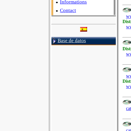
Informations
Contact
ww
Dist
ww
Base de datos
Dist
ww
ww
Dist
ww
ca
ca