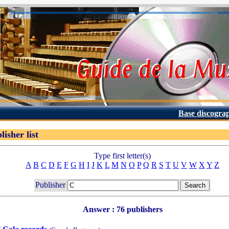
Base discogra
lisher list
Type first letter(s)
A
B
C
D
E
F
G
H
I
J
K
L
M
N
O
P
Q
R
S
T
U
V
W
X
Y
Z
Publisher
Answer : 76 publishers