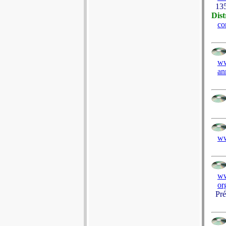
135 
Dist
co
ww
an
ww
ww
or
Prés