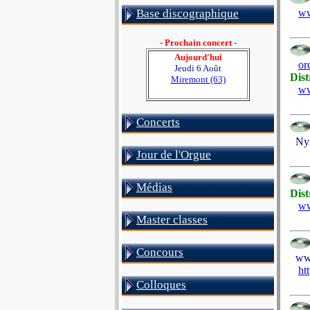
Base discographique
ww
- Prochain concert -
Aujourd'hui
or
Jeudi 6 Août
Dist
Miremont (63)
ww
Concerts
Nym
Jour de l'Orgue
Médias
Dist
ww
Master classes
Concours
www.
ht
Colloques