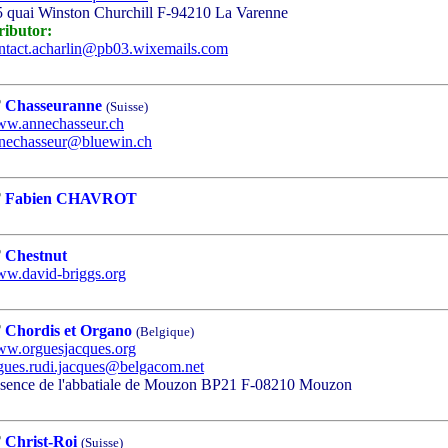
quai Winston Churchill F-94210 La Varenne
ributor:
ntact.acharlin@pb03.wixemails.com
Chasseuranne
(Suisse)
w.annechasseur.ch
nechasseur@bluewin.ch
Fabien CHAVROT
Chestnut
w.david-briggs.org
Chordis et Organo
(Belgique)
w.orguesjacques.org
gues.rudi.jacques@belgacom.net
ence de l'abbatiale de Mouzon BP21 F-08210 Mouzon
Christ-Roi
(Suisse)