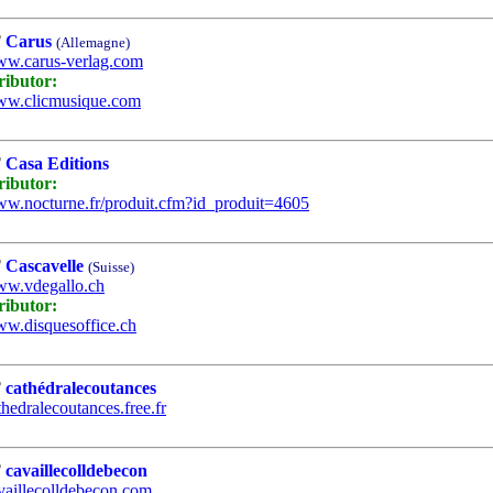
Carus
(Allemagne)
w.carus-verlag.com
ributor:
w.clicmusique.com
Casa Editions
ributor:
w.nocturne.fr/produit.cfm?id_produit=4605
Cascavelle
(Suisse)
w.vdegallo.ch
ributor:
w.disquesoffice.ch
cathédralecoutances
thedralecoutances.free.fr
cavaillecolldebecon
vaillecolldebecon.com