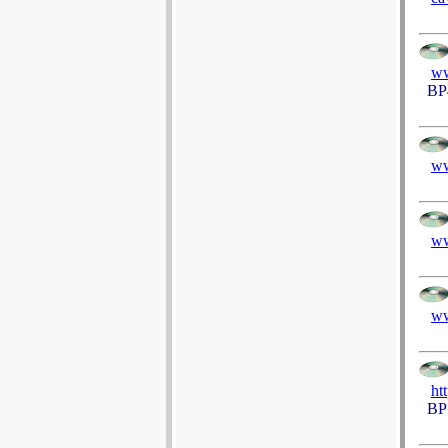
ww
BP4 
ww
ww
ww
ht
BP 