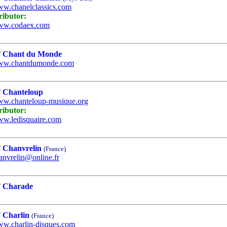
w.chanelclassics.com
ributor:
w.codaex.com
Chant du Monde
w.chantdumonde.com
Chanteloup
w.chanteloup-musique.org
ributor:
w.ledisquaire.com
Chanvrelin
(France)
anvrelin@online.fr
Charade
Charlin
(France)
w.charlin-disques.com