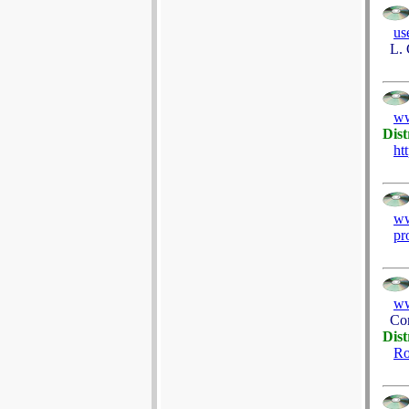
us
L. C
ww
Dist
ht
ww
pr
ww
Com
Dist
Ro