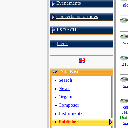
Evénements
al
Concerts historiques
J S BACH
ww
Liens
216
Data Base
Search
ww
News
Organist
Composer
ca
Jea
Instruments
Dist
Publisher
ww