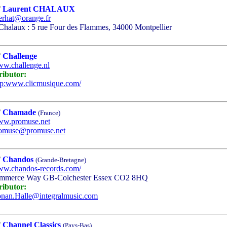
Laurent CHALAUX
erhat@orange.fr
halaux : 5 rue Four des Flammes, 34000 Montpellier
Challenge
w.challenge.nl
ributor:
tp:www.clicmusique.com/
Chamade
(France)
w.promuse.net
omuse@promuse.net
Chandos
(Grande-Bretagne)
w.chandos-records.com/
merce Way GB-Colchester Essex CO2 8HQ
ributor:
nan.Halle@integralmusic.com
Channel Classics
(Pays-Bas)