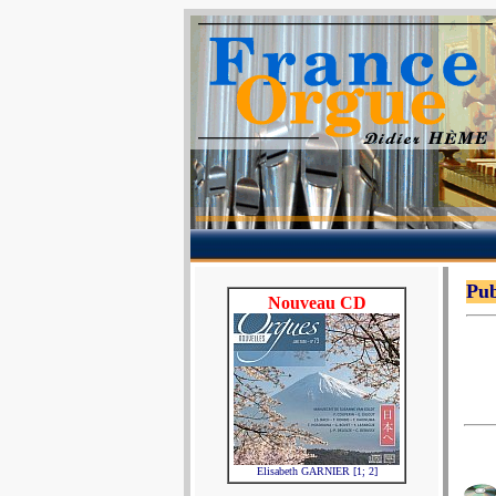
Pub
Nouveau CD
Elisabeth GARNIER [1; 2]