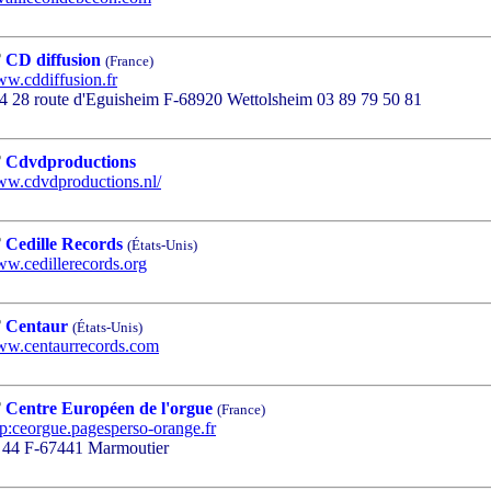
CD diffusion
(France)
w.cddiffusion.fr
28 route d'Eguisheim F-68920 Wettolsheim 03 89 79 50 81
Cdvdproductions
w.cdvdproductions.nl/
Cedille Records
(États-Unis)
w.cedillerecords.org
Centaur
(États-Unis)
w.centaurrecords.com
Centre Européen de l'orgue
(France)
tp:ceorgue.pagesperso-orange.fr
44 F-67441 Marmoutier