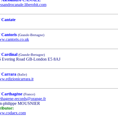
essandrocanale.liberobit.com
Cantate
Cantoris
(Grande-Bretagne)
w.cantoris.co.uk
Cardinal
(Grande-Bretagne)
 Evering Road GB-London E5 8AJ
Carrara
(Italie)
w.edizionicarrara.it
Carthagène
(France)
rthagene-records@orange.fr
n-philippe MOUSNIER
ributor:
w.codaex.com