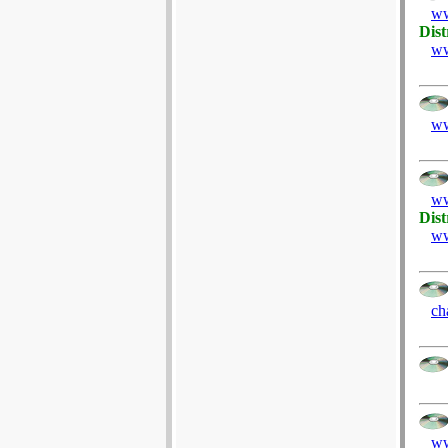
ww
Dist
ww
ww
ww
Dist
ww
ch
ww