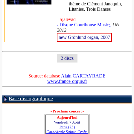
thème de Clément Janequin,
Litanies, Trois Danses
- Själevad
- Disque Courthouse Music;,
Déc.
2012
new Grönlund organ, 2007
2 discs
Source: database
Alain CARTAYRADE
www.france-orgue.fr
Base discographique
- Prochain concert -
Aujourd'hui
Vendredi 7 Août
Paris (75)
Cathédrale Sainte-Croix-