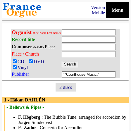
Version
Menu
Mobile
Organist
(first Name Last Name)
Record title
Composer
Piece
(NAME)
Place / Church
CD
DVD
Vinyl
Publisher
2 discs
1 - Håkan DAHLÉN
• Bellows & Pipes •
F. Högberg
: The Bubble Tune, arranged for accordion by
Jörgen Sundeqvist
E. Zador
: Concerto for Accordion