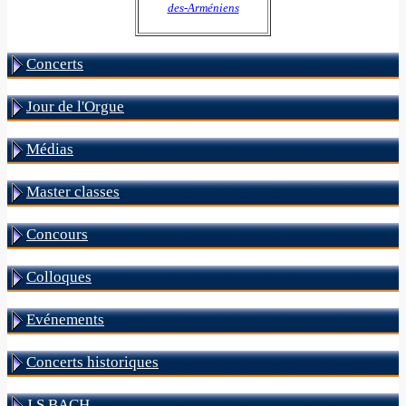
des-Arméniens
Concerts
Jour de l'Orgue
Médias
Master classes
Concours
Colloques
Evénements
Concerts historiques
J S BACH