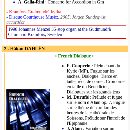
A. Galla-Rini
: Concerto for Accordion in Gm
- Kramfors Gudmundrå kyrka
- Disque Courthouse Music;,
2005, Jörgen Sundeqvist,
accordéon
1998 Johannes Menzel 35-stop organ at the Gudmundrå
Church in Kramfors, Sweden
2 - Håkan DAHLÉN
• French Dialogue •
F. Couperin
: Plein chant du
Kyrie (MP), Fugue sur les
anches, Dialogue, Tierce en
taille, récit de cornet, Cromorne
en taille du Benedictus,
Dialogues sur les grands jeux
M. Duruflé
: Prélude et fugue
sur le nom d'Alain op. 7, Fugue
sur le thème du carillon des
heures de la cathédrale de
Soissons, Prélude sur l'introït de
l'Epiphanie
J. Alain
: Variation sur un