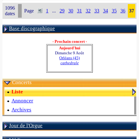
1096
Page
1
...
29
30
31
32
33
34
35
36
37
dates
Base discographique
- Prochain concert -
Aujourd'hui
Dimanche 9 Août
Orléans (45)
cathedrale
Concerts
Liste
Annoncer
Archives
Jour de l'Orgue