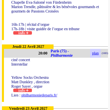
Chapelle Eva-Salomé von Fürdenheim
Marion Trendle, pâtissière & les bénévoles gourmands et
gourmets de Passions Croisées
16h-17h | récital d’orgue
17h-18h | visite guidée de l’orgue en tribune
Jeudi 22 Avril 2027
Paris (75) -
20:00
plan
(1083)
Philharmonie
ciné concert
Interstellar
Yellow Socks Orchestra
Matt Dunkley , direction
Roger Sayer , orgue
Lien :
philharmoniedeparis.fr/
Vendredi 23 Avril 2027