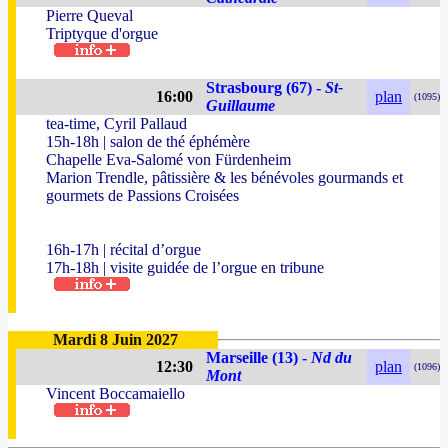
Pierre Queval
Triptyque d'orgue
Strasbourg (67) -
St-
16:00
plan
(1095)
Guillaume
tea-time, Cyril Pallaud
15h-18h | salon de thé éphémère
Chapelle Eva-Salomé von Fürdenheim
Marion Trendle, pâtissière & les bénévoles gourmands et
gourmets de Passions Croisées
16h-17h | récital d’orgue
17h-18h | visite guidée de l’orgue en tribune
Mardi 8 Juin 2027
Marseille (13) -
Nd du
12:30
plan
(1096)
Mont
Vincent Boccamaiello