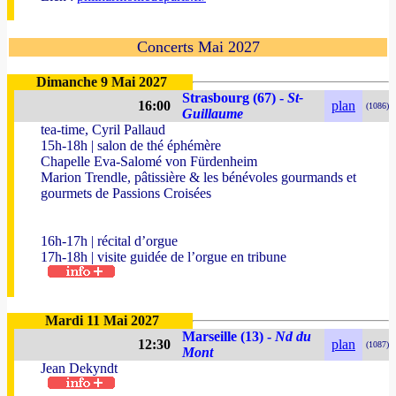
Concerts Mai 2027
Dimanche 9 Mai 2027
Strasbourg (67) -
St-
16:00
plan
(1086)
Guillaume
tea-time, Cyril Pallaud
15h-18h | salon de thé éphémère
Chapelle Eva-Salomé von Fürdenheim
Marion Trendle, pâtissière & les bénévoles gourmands et
gourmets de Passions Croisées
16h-17h | récital d’orgue
17h-18h | visite guidée de l’orgue en tribune
Mardi 11 Mai 2027
Marseille (13) -
Nd du
12:30
plan
(1087)
Mont
Jean Dekyndt