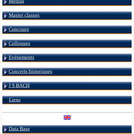
Médias
Master classes
Concours
Colloques
Evénements
Concerts historiques
J S BACH
Liens
Data Base