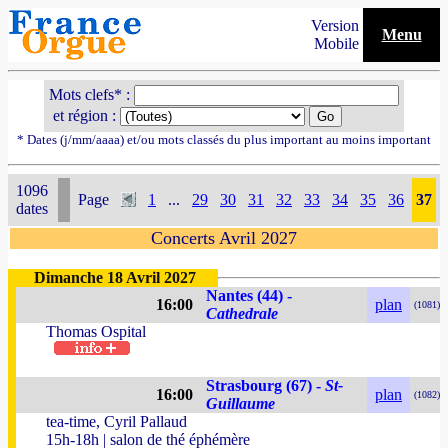
Version
Menu
Mobile
Mots clefs* :
et région :
* Dates (j/mm/aaaa) et/ou mots classés du plus important au moins important
1096
Page
1
...
29
30
31
32
33
34
35
36
37
dates
Concerts Avril 2027
Dimanche 18 Avril 2027
Nantes (44) -
16:00
plan
(1081)
Cathedrale
Thomas Ospital
Strasbourg (67) -
St-
16:00
plan
(1082)
Guillaume
tea-time, Cyril Pallaud
15h-18h | salon de thé éphémère