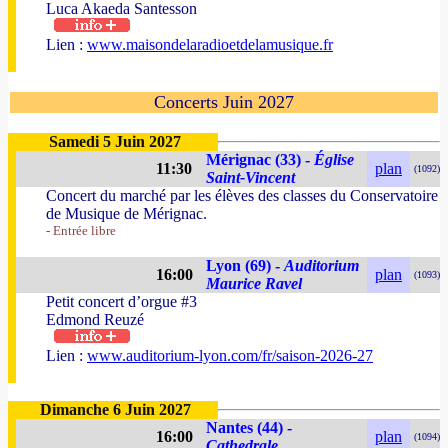
Luca Akaeda Santesson
Lien :
www.maisondelaradioetdelamusique.fr
Concerts Juin 2027
Samedi 5 Juin 2027
Mérignac (33) -
Église
11:30
plan
(1092)
Saint-Vincent
Concert du marché par les élèves des classes du Conservatoire
de Musique de Mérignac.
- Entrée libre
Lyon (69) -
Auditorium
16:00
plan
(1093)
Maurice Ravel
Petit concert d’orgue #3
Edmond Reuzé
Lien :
www.auditorium-lyon.com/fr/saison-2026-27
Dimanche 6 Juin 2027
Nantes (44) -
16:00
plan
(1094)
Cathedrale