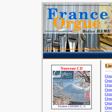
Lie
Nouveau CD
Orgu
Org
Orgu
Orgu
Orgu
Orgu
Orgu
Elisabeth GARNIER [1; 2]
Orgu