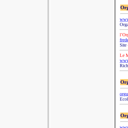
Org
www
Orga
l’Or
frede
Site
Le M
www
Rich
Org
orgu
Ecol
Org
www