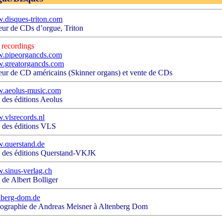
disques-triton.com
eur de CDs d’orgue, Triton
recordings
.pipeorgancds.com
.greatorgancds.com
eur de CD américains (Skinner organs) et vente de CDs
.aeolus-music.com
des éditions Aeolus
vlsrecords.nl
des éditions VLS
.querstand.de
des éditions Querstand-VKJK
sinus-verlag.ch
de Albert Bolliger
nberg-dom.de
ographie de Andreas Meisner à Altenberg Dom