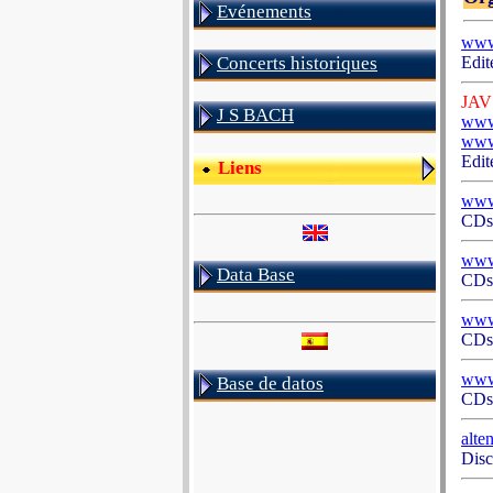
Evénements
www.
Concerts historiques
Edit
JAV 
J S BACH
www
www
Edit
Liens
www
CDs 
www.
Data Base
CDs 
www
CDs 
www.
Base de datos
CDs 
alte
Disc