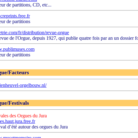
eur de partitions, CD, etc...
creprints.free.fr
eur de partitions
trie.com/fr/distribution/revue-orgue
evue de l'Orgue, depuis 1927, qui publie quatre fois par an un dossier fo
.publimuses.com
eur de partitions
ue/Facteurs
enheuvel-orgelbouw.nl/
ue/Festivals
vales des Orgues du Jura
es.haut.jura.free.fr
ival d’été autour des orgues du Jura
.musetmemoire.com