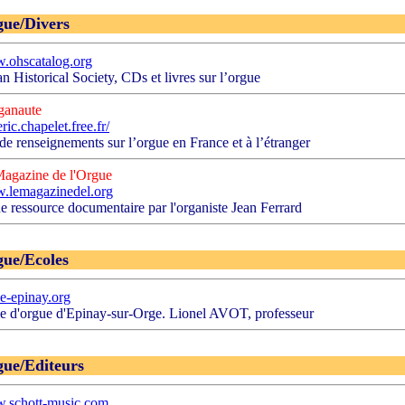
ue/Divers
.ohscatalog.org
n Historical Society, CDs et livres sur l’orgue
ganaute
ric.chapelet.free.fr/
 de renseignements sur l’orgue en France et à l’étranger
agazine de l'Orgue
.lemagazinedel.org
e ressource documentaire par l'organiste Jean Ferrard
ue/Ecoles
e-epinay.org
e d'orgue d'Epinay-sur-Orge. Lionel AVOT, professeur
ue/Editeurs
.schott-music.com