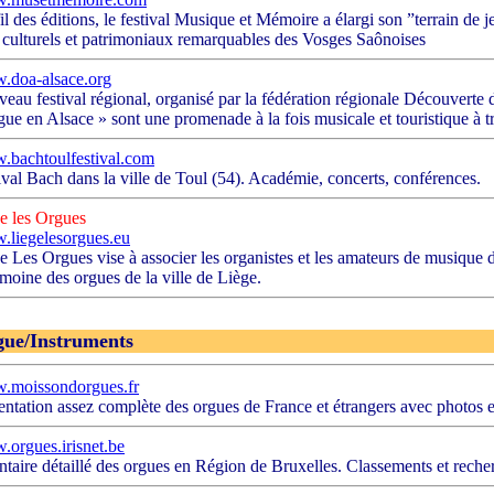
il des éditions, le festival Musique et Mémoire a élargi son ”terrain de
s culturels et patrimoniaux remarquables des Vosges Saônoises
doa-alsace.org
eau festival régional, organisé par la fédération régionale Découverte
gue en Alsace » sont une promenade à la fois musicale et touristique à tr
bachtoulfestival.com
ival Bach dans la ville de Toul (54). Académie, concerts, conférences.
e les Orgues
liegelesorgues.eu
e Les Orgues vise à associer les organistes et les amateurs de musique d
imoine des orgues de la ville de Liège.
ue/Instruments
.moissondorgues.fr
entation assez complète des orgues de France et étrangers avec photos e
orgues.irisnet.be
ntaire détaillé des orgues en Région de Bruxelles. Classements et recher