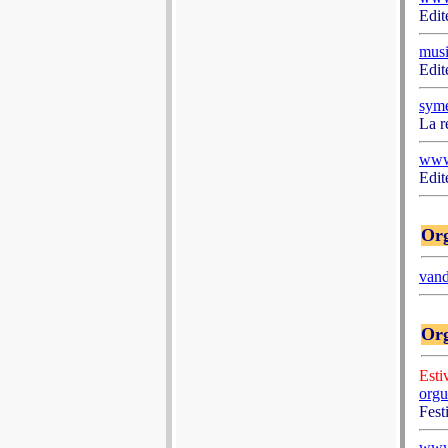
Edit
musi
Edit
syme
La r
www
Edit
Org
vand
Org
Esti
orgu
Fest
www