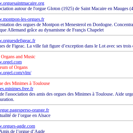
orguesaintmacaire.org
ciation autour de l'orgue Gloton (1925) de Saint Macaire en Mauges (
montpon-les-orgues.fr
entation des orgues de Montpon et Menesterol en Dordogne. Concentratio
que Allemand grâce au dynamisme de Françis Chapelet
orguesdefigeac.fr
es de Figeac. La ville fait figure d’exception dans le Lot avec ses troi
 Organs and Music
.orgel.com
eum of Organs
.orgel.com/vlm/
e des Minimes à Toulouse
es.minimes.free.fr
 de l'association des amis des orgues des Minimes à Toulouse. Aide urge
auration.
orgue.pagesperso-orange.fr
tualité de l’orgue en Alsace
.orgues-agde.com
Amis de l’orgue d’Agde