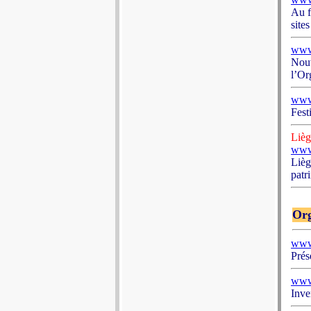
Au f
site
www.
Nouv
l’Or
www.
Fest
Lièg
www.
Lièg
patr
Org
www
Prés
www.
Inve