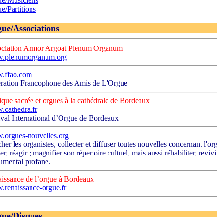
e/Musiciens
e/Partitions
ue/Associations
ciation Armor Argoat Plenum Organum
.plenumorganum.org
.ffao.com
ration Francophone des Amis de L'Orgue
que sacrée et orgues à la cathédrale de Bordeaux
cathedra.fr
ival International d’Orgue de Bordeaux
orgues-nouvelles.org
her les organistes, collecter et diffuser toutes nouvelles concernant l'or
er, réagir ; magnifier son répertoire cultuel, mais aussi réhabiliter, reviv
rumental profane.
issance de l’orgue à Bordeaux
renaissance-orgue.fr
ue/Disques