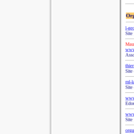
Org
l-ge
Site
Maur
www
Asso
thie
Site
ml-l
Site
www
Edou
www.
Site
orgu