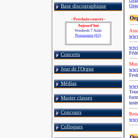
Orgu
Base discographique
Orgu
Org
- Prochain concert -
Aujourd'hui
Vendredi 7 Août
Asso
Pontaumur (63)
www
www
Fédé
Concerts
Musi
Jour de l'Orgue
www.
Fest
Médias
www.
Touc
form
Master classes
inst
Concours
Rena
www.
Colloques
Org