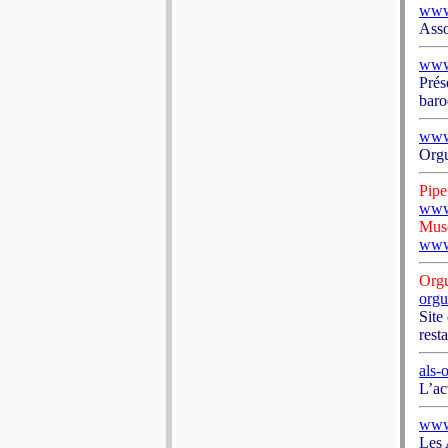
www.
Asso
www.
Prés
baro
www.
Orgu
Pipe
www
Mus
www
Orgu
orgu
Site
rest
als-
L’ac
www
Les 