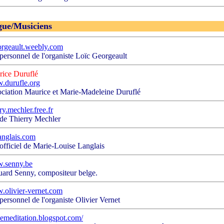
ue/Musiciens
orgeault.weebly.com
 personnel de l'organiste Loïc Georgeault
ice Duruflé
.durufle.org
ciation Maurice et Marie-Madeleine Duruflé
rry.mechler.free.fr
 de Thierry Mechler
anglais.com
 officiel de Marie-Louise Langlais
.senny.be
ard Senny, compositeur belge.
olivier-vernet.com
 personnel de l'organiste Olivier Vernet
emeditation.blogspot.com/