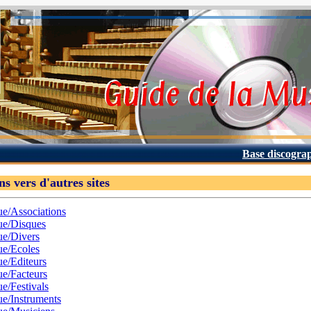
Base discogra
ns vers d'autres sites
e/Associations
ue/Disques
e/Divers
e/Ecoles
e/Editeurs
e/Facteurs
e/Festivals
e/Instruments