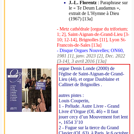
J.-L. Florentz
: Paraphrase sur
le « Te Deum Laudamus »,
extrait de L'Hymne à Dieu
(1967) [13a]
- Metz cathédrale [orgue du triforium;
1; 2], Saint-Aignan-de-Grand-Lieu [3-
10; 12-14], Brignolles [11], Lyon St-
Francois-de-Sales [13a]
- Disque Orgues Nouvelles; ON60,
1981 [1], janv. 2023 [2], Dec. 2022
[3-14], 3 avril 2016 [13a]
orgue Denis Londe (2000) de
l'église de Saint-Aignan-de Grand-
Lieu (44), et orgue Daublaine et
Callinet de Brignolles .
autres pistes :
Louis Couperin,
1 - Prélude. Autre Livre - Grand
Livre d’Orgue (OL 46) « Il faut
jouer cecy d’un Mouvement fort lent
», 1654 3’10
2 - Fugue sur la tierce du Grand
Clavier (OL 63), à Paris, le 6 octobre