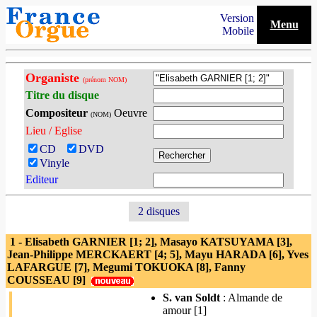
Version
Menu
Mobile
Organiste
(prénom NOM)
Titre du disque
Compositeur
Oeuvre
(NOM)
Lieu / Eglise
CD
DVD
Vinyle
Editeur
2 disques
1 - Elisabeth GARNIER [1; 2], Masayo KATSUYAMA [3],
Jean-Philippe MERCKAERT [4; 5], Mayu HARADA [6], Yves
LAFARGUE [7], Megumi TOKUOKA [8], Fanny
COUSSEAU [9]
S. van Soldt
: Almande de
amour [1]