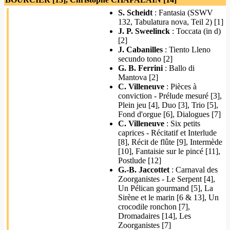
S. Scheidt
: Fantasia (SSWV
132, Tabulatura nova, Teil 2) [1]
J. P. Sweelinck
: Toccata (in d)
[2]
J. Cabanilles
: Tiento Lleno
secundo tono [2]
G. B. Ferrini
: Ballo di
Mantova [2]
C. Villeneuve
: Pièces à
conviction - Prélude mesuré [3],
Plein jeu [4], Duo [3], Trio [5],
Fond d'orgue [6], Dialogues [7]
C. Villeneuve
: Six petits
caprices - Récitatif et Interlude
[8], Récit de flûte [9], Intermède
[10], Fantaisie sur le pincé [11],
Postlude [12]
G.-B. Jaccottet
: Carnaval des
Zoorganistes - Le Serpent [4],
Un Pélican gourmand [5], La
Sirène et le marin [6 & 13], Un
crocodile ronchon [7],
Dromadaires [14], Les
Zoorganistes [7]