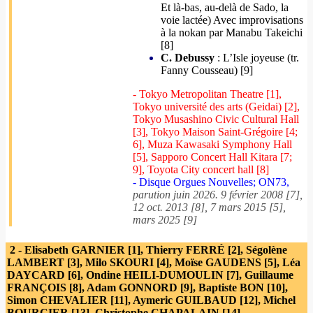
Et là-bas, au-delà de Sado, la
voie lactée) Avec improvisations
à la nokan par Manabu Takeichi
[8]
C. Debussy
: L’Isle joyeuse (tr.
Fanny Cousseau) [9]
- Tokyo Metropolitan Theatre [1],
Tokyo université des arts (Geidai) [2],
Tokyo Musashino Civic Cultural Hall
[3], Tokyo Maison Saint-Grégoire [4;
6], Muza Kawasaki Symphony Hall
[5], Sapporo Concert Hall Kitara [7;
9], Toyota City concert hall [8]
- Disque Orgues Nouvelles; ON73,
parution juin 2026. 9 février 2008 [7],
12 oct. 2013 [8], 7 mars 2015 [5],
mars 2025 [9]
2 - Elisabeth GARNIER [1], Thierry FERRÉ [2], Ségolène
LAMBERT [3], Milo SKOURI [4], Moïse GAUDENS [5], Léa
DAYCARD [6], Ondine HEILI-DUMOULIN [7], Guillaume
FRANÇOIS [8], Adam GONNORD [9], Baptiste BON [10],
Simon CHEVALIER [11], Aymeric GUILBAUD [12], Michel
BOURCIER [13], Christophe CHAPALAIN [14]