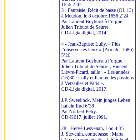
1656 2’02
3 - Fantaisie, Récit de basse (OL 13)
à Meudon, le 8 octobre 1656 2’24
Par Laurent Beyhurst à l’orgue
Julien Tribuot de Seurre.
CD-Ligia digital, 2014.
4 - Jean-Baptiste Lully, « Plus
j’observe ces lieux » (Armide, 1686)
5’26
Par Laurent Beyhurst à l’orgue
Julien Tribuot de Seurre ; Vincent
Lièvre-Picard, taille ; « Les années
(16)80 : Lully enflamme les passions
à Versailles et Paris ».
CD-Ligia digital, 2017.
J.P. Sweelinck, Mein junges Leben
hat ein End 6’38
Par Norbert Pétry.
CD-K617, juillet 1991.
28 - Hervé Lesvenan, Loo 4’35
J. Stévenin, contrebasse ; Marta
Gliozzi, orgue positif ; J. Kérihuel,