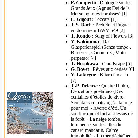
F. Couperin
: Dialogue sur les
Grands Jeux (Agnus Dei de la
Messe pour les Paroisses) [1]
E. Gigout
: Toccata [1]
J. S. Bach
: Prélude et Fugue
en do mineur BWV 549 [2]
T. Kondo
: Song of Flowers [3]
Y. Kakinuma
: Das
Glasperlenspiel (Senza tempo ,
Burlesca , Canon a 3 , Moto
perpetuo) [4]
T. Hosokawa
: Cloudscape [5]
G. Bovet
: Rêves aux cerises [6]
Y. Lafargue
: Kitara fantasia
[7]
J.-P. Deleuze
: Quatre Haïku,
Évocations poétiques (Des
centaines d’étoiles de givre.
Seul dans ce bateau, j’ai la lune
pour moi. - Averse d’été. Un
son brusque et fort au-dessus de
la forêt. - La neige tombe,
lumineuse, sur les ailes du
canard mandarin. Calme
immobilité. - La mer déchaînée.