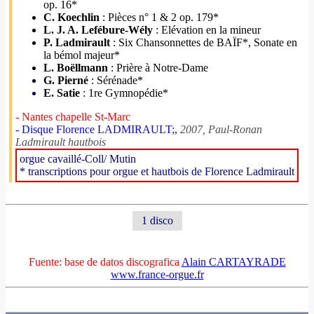
op. 16*
C. Koechlin
: Pièces n° 1 & 2 op. 179*
L. J. A. Lefébure-Wély
: Elévation en la mineur
P. Ladmirault
: Six Chansonnettes de BAÏF*, Sonate en
la bémol majeur*
L. Boëllmann
: Prière à Notre-Dame
G. Pierné
: Sérénade*
E. Satie
: 1re Gymnopédie*
- Nantes chapelle St-Marc
- Disque Florence LADMIRAULT;,
2007, Paul-Ronan
Ladmirault hautbois
orgue cavaillé-Coll/ Mutin
* transcriptions pour orgue et hautbois de Florence Ladmirault
1 disco
Fuente: base de datos discografica
Alain CARTAYRADE
www.france-orgue.fr