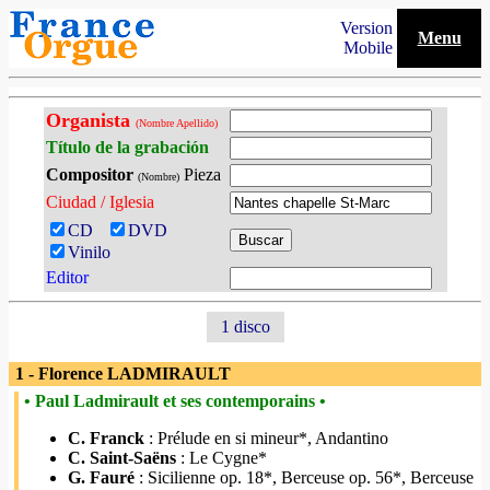
Version
Menu
Mobile
Organista
(Nombre Apellido)
Título de la grabación
Compositor
Pieza
(Nombre)
Ciudad / Iglesia
CD
DVD
Vinilo
Editor
1 disco
1 - Florence LADMIRAULT
• Paul Ladmirault et ses contemporains •
C. Franck
: Prélude en si mineur*, Andantino
C. Saint-Saëns
: Le Cygne*
G. Fauré
: Sicilienne op. 18*, Berceuse op. 56*, Berceuse