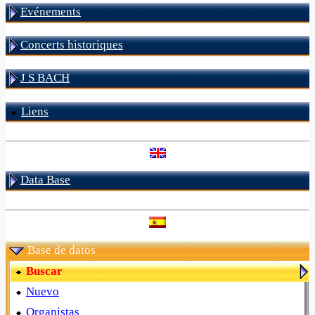
Evénements
Concerts historiques
J S BACH
Liens
Data Base
Base de datos
Buscar
Nuevo
Organistas