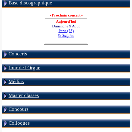
Base discographique
- Prochain concert -
Aujourd'hui
Dimanche 9 Août
Paris (75)
St-Sulpice
Concerts
Jour de l'Orgue
Médias
Master classes
Concours
Colloques