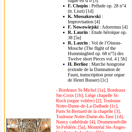
fugue en si b [3]
F. Chopin
: Prélude op. 28 n°4
(tr. Liszt) [1d]
K. Mossakowski
:
Improvisation [4]
F. Nowowiejski
: Adoremus [4]
R. Laurin
: Etude héroïque op.
38 [5a]
R. Laurin
: Vol de l’Oiseau-
Mouche (The flight of the
Hummingbird op. 68 n°5) des
Twelve short Pieces vol. 4 [ 5b]
H. Berlioz
: Marche hongroise
(extraite de la Damnation de
Faust, transcription pour orgue
de Henri Busser) [1c]
- Bordeaux St-Michel [1a], Bordeaux
Ste-Croix [1b], Liège chapelle St-
Roch (orgue volière) [2], Toulouse
Notre-Dame-de-La-Dalbade [1c],
Paris St-Bernard de la chapelle [3],
Toulouse Notre-Dame-du-Taur [1d],
Nancy cathédrale [4], Drummondville
St-Frédéric [5a], Montréal Sts-Anges-