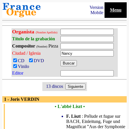
Version
Menu
Mobile
Organista
(Nombre Apellido)
Título de la grabación
Compositor
Pieza
(Nombre)
Ciudad / Iglesia
CD
DVD
Vinilo
Editor
13 discos
1 - Joris VERDIN
• L'abbé Liszt •
F. Liszt
: Prélude et fugue sur
BACH, Einleitung, Fuge und
Magnificat ”Aus der Symphonie