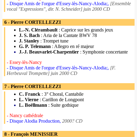
- Disque Amis de l'orgue d'Essey-lès-Nancy-Alodia;,
[Ensemble
vocal "Expressions", dir. N. Schneider] juin 2000 CD
6 - Pierre CORTELLEZZI
L.-N. Clérambault
: Caprice sur les grands jeux
J. S. Bach
: Aria de la Cantate BWV 78
J. Stanley
: Trompet tune
G. P. Telemann
: Allegro en ré majeur
J.-J. Beauvarlet-Charpentier
: Symphonie concertante
- Essey-lès-Nancy
- Disque Amis de l'orgue d'Essey-lès-Nancy-Alodia;,
[F.
Herbeuval Trompette] juin 2000 CD
7 - Pierre CORTELLEZZI
C. Franck
: 3° Choral, Cantabile
L. Vierne
: Carillon de Longpont
L. Boëllmann
: Suite gothique
- Nancy cathédrale
- Disque Alodia Production,
2000? CD
8 - François MENISSIER