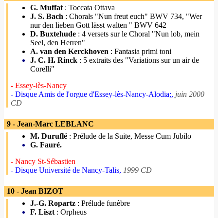
G. Muffat
: Toccata Ottava
J. S. Bach
: Chorals "Nun freut euch" BWV 734, "Wer
nur den lieben Gott lässt walten " BWV 642
D. Buxtehude
: 4 versets sur le Choral "Nun lob, mein
Seel, den Herren"
A. van den Kerckhoven
: Fantasia primi toni
J. C. H. Rinck
: 5 extraits des "Variations sur un air de
Corelli"
- Essey-lès-Nancy
- Disque Amis de l'orgue d'Essey-lès-Nancy-Alodia;,
juin 2000
CD
9 - Jean-Marc LEBLANC
M. Duruflé
: Prélude de la Suite, Messe Cum Jubilo
G. Fauré.
- Nancy St-Sébastien
- Disque Université de Nancy-Talis,
1999 CD
10 - Jean BIZOT
J.-G. Ropartz
: Prélude funèbre
F. Liszt
: Orpheus