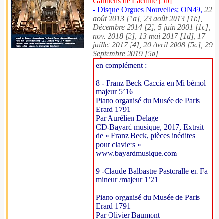
Gardiens de Lachine [5b]
- Disque Orgues Nouvelles; ON49,
22
août 2013 [1a], 23 août 2013 [1b],
Décembre 2014 [2], 5 juin 2001 [1c],
nov. 2018 [3], 13 mai 2017 [1d], 17
juillet 2017 [4], 20 Avril 2008 [5a], 29
Septembre 2019 [5b]
en complément :
8 - Franz Beck Caccia en Mi bémol
majeur 5’16
Piano organisé du Musée de Paris
Erard 1791
Par Aurélien Delage
CD-Bayard musique, 2017, Extrait
de « Franz Beck, pièces inédites
pour claviers »
www.bayardmusique.com
9 -Claude Balbastre Pastoralle en Fa
mineur /majeur 1’21
Piano organisé du Musée de Paris
Erard 1791
Par Olivier Baumont