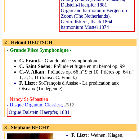
Dalstein-Haerpfer 1881
Organ and harmonium Bergen op
Zoom (The Netherlands),
Gertrudiskerk, Ibach 1864
harmonium Mustel 1874
2 - Helmut DEUTSCH
• Grande Pièce Symphonique •
C. Franck
: Grande pièce symphonique
C. Saint-Saëns
: Prélude et fugue en mi bémol op. 99
C.-V. Alkan
: Préludes op. 66 n° 9 et 10, Prières op. 64 n°
1, 2, 5, 11 (transc. C. Franck)
F. Liszt
: St-François d'Assise - La prédication aux
Oiseaux (1re légende)
- Nancy St-Sébastien
- Disque Organum Classics;,
2012
Orgue Dalstein-Haerpfer, 1881
3 - Stéphane BECHY
F. Liszt
: Weinen, Klagen,