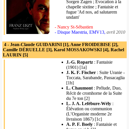
Sorgen Zagen ; Evocation à la
chapelle sixtine ; Fantaisie et
fugue 'Ad nos, ad salutarem
undam'
- Nancy St-Sébastien
- Disque Maestria, EMV13,
avril 2010
4 - Jean-Claude GUIDARINI [1], Anne FROIDEBISE [2],
Camille DÉRUELLE [3], Karol MOSSAKOWSKI [4], Rachel
LAURIN [5]
J.-G. Ropartz
: Fantaisie
(1901) [1a]
J. K. F. Fischer
: Suite Uranie -
Toccata, Sarabande, Passacaglia
[1b]
L. Chaumont
: Prélude, Duo,
Récit de cromhorne de la Suite
du 7e ton [2]
L. J. A. Lefébure-Wély
:
Élévation ou communion
(L’Organiste moderne 2e
livraison 1867) [1c]
A. P. F. Boely
: Fantaisie et