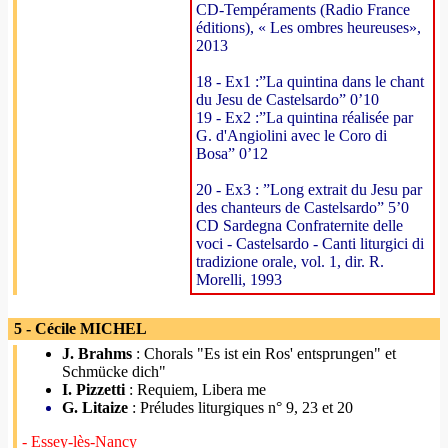
CD-Tempéraments (Radio France
éditions), « Les ombres heureuses»,
2013
18 - Ex1 :”La quintina dans le chant
du Jesu de Castelsardo” 0’10
19 - Ex2 :”La quintina réalisée par
G. d'Angiolini avec le Coro di
Bosa” 0’12
20 - Ex3 : ”Long extrait du Jesu par
des chanteurs de Castelsardo” 5’0
CD Sardegna Confraternite delle
voci - Castelsardo - Canti liturgici di
tradizione orale, vol. 1, dir. R.
Morelli, 1993
5 - Cécile MICHEL
J. Brahms
: Chorals "Es ist ein Ros' entsprungen" et
Schmücke dich"
I. Pizzetti
: Requiem, Libera me
G. Litaize
: Préludes liturgiques n° 9, 23 et 20
- Essey-lès-Nancy