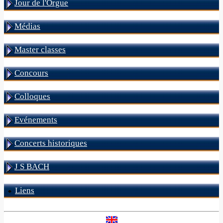
Jour de l'Orgue
Médias
Master classes
Concours
Colloques
Evénements
Concerts historiques
J S BACH
Liens