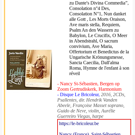
zu Dante's Divina Commedia”,
Consolation n°4 Des,
Consolation N°1, Nun danket
alle Gott , Les Morts Oraison,
Ave maris stella, Requiem,
Psalm An den Wassern zu
Babylon, Le Crucifix, O Meer
in Abendstrahl, O sacrum
convivium, Ave Maria,
Offertorium et Benedictus de la
Ungarische Krönungsmesse,
Sancta Caecilia, Dall'alma
Roma, Hymne de l'enfant à son
réveil
- Nancy St-Sébastien, Bergen op
Zoom Gertrudiskerk, Harmonium
- Disque Le Bricoleur,
2016, 2CDs,
Psallentes, dir. Hendrik Vanden
Abeele, Françoise Masset soprano,
Guido de Neve, violin, Aurélie
Guerreiro Viegas, harpe
https://le-bricoleur.be
Nancy (France), Saint-Sébastien,