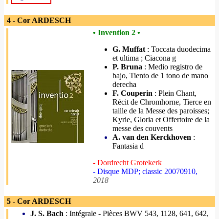
4 - Cor ARDESCH
• Invention 2 •
G. Muffat
: Toccata duodecima
et ultima ; Ciacona g
P. Bruna
: Medio registro de
bajo, Tiento de 1 tono de mano
derecha
F. Couperin
: Plein Chant,
Récit de Chromhorne, Tierce en
taille de la Messe des paroisses;
Kyrie, Gloria et Offertoire de la
messe des couvents
A. van den Kerckhoven
:
Fantasia d
- Dordrecht Grotekerk
- Disque MDP; classic 20070910,
2018
5 - Cor ARDESCH
J. S. Bach
: Intégrale - Pièces BWV 543, 1128, 641, 642,