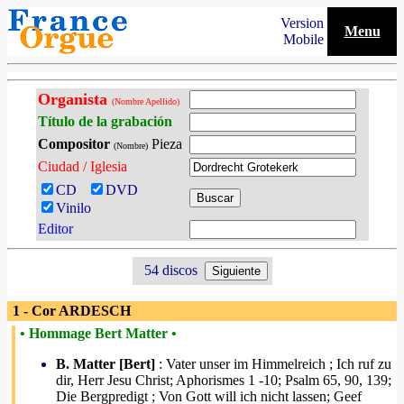
Version
Menu
Mobile
Organista
(Nombre Apellido)
Título de la grabación
Compositor
Pieza
(Nombre)
Ciudad / Iglesia
CD
DVD
Vinilo
Editor
54 discos
1 - Cor ARDESCH
• Hommage Bert Matter •
B. Matter [Bert]
: Vater unser im Himmelreich ; Ich ruf zu
dir, Herr Jesu Christ; Aphorismes 1 -10; Psalm 65, 90, 139;
Die Bergpredigt ; Von Gott will ich nicht lassen; Geef