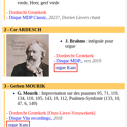
vrede, Heer, geef vrede
- Dordrecht Grotekerk
- Disque MDP Classic,
2023?, Dorien Lievers chant
2 - Cor ARDESCH
J. Brahms
: intégrale pour
orgue
- Dordrecht Grotekerk
- Disque MDP;,
vers 2019
orgue Kam
3 - Gerben MOURIK
G. Mourik
: Improvisation sur des psaumes 95, 71, 119,
134, 110, 105, 143, 19, 112, Psalmen-Symfonie (133, 10,
47, 6, 149)
- Dordrecht Grotekerk [Onze-Lieve-Vrouwekerk]
- Disque Vita recordings;,
2018
orgue Kam