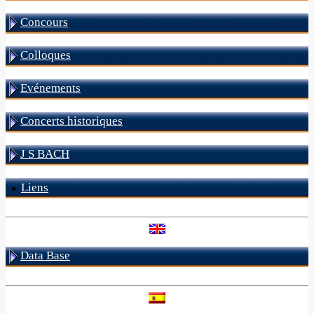
Concours
Colloques
Evénements
Concerts historiques
J S BACH
Liens
Data Base