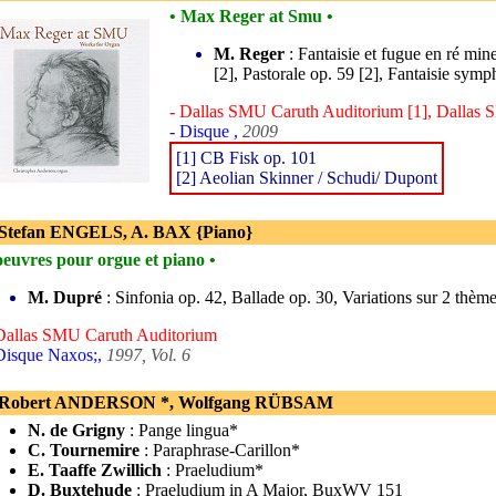
• Max Reger at Smu •
M. Reger
: Fantaisie et fugue en ré min
[2], Pastorale op. 59 [2], Fantaisie symp
- Dallas SMU Caruth Auditorium [1], Dallas 
- Disque ,
2009
[1] CB Fisk op. 101
[2] Aeolian Skinner / Schudi/ Dupont
 Stefan ENGELS, A. BAX {Piano}
oeuvres pour orgue et piano •
M. Dupré
: Sinfonia op. 42, Ballade op. 30, Variations sur 2 thème
Dallas SMU Caruth Auditorium
Disque Naxos;,
1997, Vol. 6
 Robert ANDERSON *, Wolfgang RÜBSAM
N. de Grigny
: Pange lingua*
C. Tournemire
: Paraphrase-Carillon*
E. Taaffe Zwillich
: Praeludium*
D. Buxtehude
: Praeludium in A Major, BuxWV 151