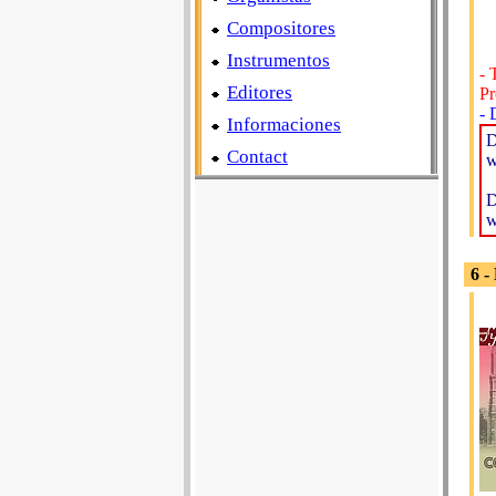
Compositores
Instrumentos
- 
Editores
Pr
-
Informaciones
D
Contact
w
D
w
6 -