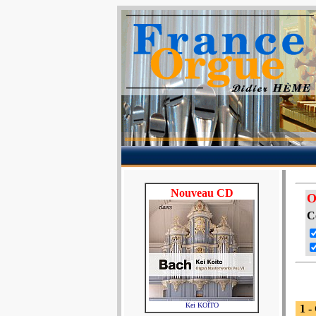
Nouveau CD
O
C
Kei KOÏTO
1 -