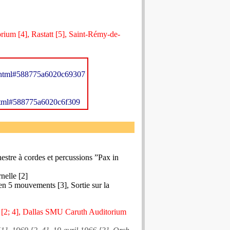
rium [4], Rastatt [5], Saint-Rémy-de-
ex.html#588775a6020c69307
.html#588775a6020c6f309
estre à cordes et percussions ”Pax in
rnelle [2]
n 5 mouvements [3], Sortie sur la
me [2; 4], Dallas SMU Caruth Auditorium