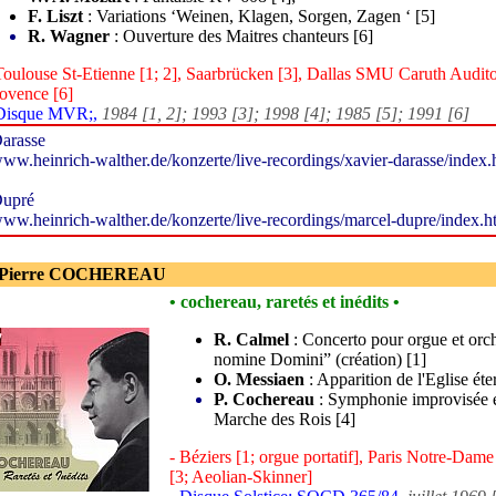
F. Liszt
: Variations ‘Weinen, Klagen, Sorgen, Zagen ‘ [5]
R. Wagner
: Ouverture des Maitres chanteurs [6]
Toulouse St-Etienne [1; 2], Saarbrücken [3], Dallas SMU Caruth Audito
ovence [6]
 Disque MVR;,
1984 [1, 2]; 1993 [3]; 1998 [4]; 1985 [5]; 1991 [6]
arasse
ww.heinrich-walther.de/konzerte/live-recordings/xavier-darasse/ind
upré
ww.heinrich-walther.de/konzerte/live-recordings/marcel-dupre/index
 Pierre COCHEREAU
• cochereau, raretés et inédits •
R. Calmel
: Concerto pour orgue et orch
nomine Domini” (création) [1]
O. Messiaen
: Apparition de l'Eglise éte
P. Cochereau
: Symphonie improvisée e
Marche des Rois [4]
- Béziers [1; orgue portatif], Paris Notre-Da
[3; Aeolian-Skinner]