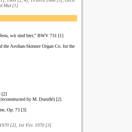
[1], 1969 [2, 4], 19 avril 1966 [3], Orch.
ol Mul [1]
Jesu, wir sind hier,” BWV 731 [1]
 the Aeolian-Skinner Organ Co. for the
 [2]
(reconstructed by M. Duruflé) [2]
me, Op. 73 [3]
 1970 [2], 1er Fev. 1970 [3]