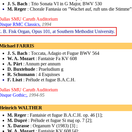
J. S. Bach
: Trio Sonata VI in G Major, BWV 530
M. Reger
: Chorale Fantasia on ”Wachet auf, ruft uns die Stimme”
Dallas SMU Caruth Auditorium
Disque RMC Classics,
1994
. B. Fisk Organ, Opus 101, at Southern Methodist University.
 Michael FARRIS
J. S. Bach
: Toccata, Adagio et Fugue BWV 564
W. A. Mozart
: Fantaisie Fa KV 608
A. Pärt
: Annum per annum
D. Buxtehude
: Praeludium g
R. Schumann
: 4 Esquisses
F. Liszt
: Prélude et fugue B.A.C.H.
Dallas SMU Caruth Auditorium
Disque Gothic;,
1994-95
 Heinrich WALTHER
M. Reger
: Fantaisie et fugue B.A.C.H. op. 46 [1];
M. Dupré
: Prélude et fugue Si maj op. 7 [2];
X. Darasse
: Organum V (1983) [3] ;
W. A. Mozart
: Fantaisie KV 608 [4];