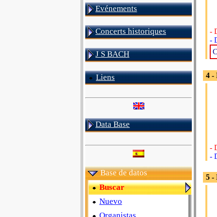
Evénements
Concerts historiques
- 
- 
C
J S BACH
4 -
Liens
Data Base
- 
- 
Base de datos
5 -
Buscar
Nuevo
Organistas