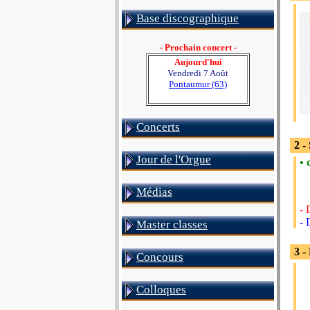
Base discographique
- Prochain concert -
Aujourd'hui
Vendredi 7 Août
Pontaumur (63)
Concerts
2 -
Jour de l'Orgue
• 
Médias
- 
- 
Master classes
3 -
Concours
Colloques