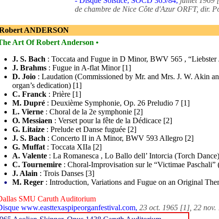
- Disque Solstice; SOCD 365/84,
juillet 1969 
de chambre de Nice Côte d'Azur ORFT, dir. P
 Robert ANDERSON
The Art Of Robert Anderson •
J. S. Bach
: Toccata and Fugue in D Minor, BWV 565 , “Liebster 
J. Brahms
: Fugue in A-flat Minor [1]
D. Joio
: Laudation (Commissioned by Mr. and Mrs. J. W. Akin and
organ’s dedication) [1]
C. Franck
: Prière [1]
M. Dupré
: Deuxième Symphonie, Op. 26 Preludio 7 [1]
L. Vierne
: Choral de la 2e symphonie [2]
O. Messiaen
: Verset pour la fête de la Dédicace [2]
G. Litaize
: Prelude et Danse fuguée [2]
J. S. Bach
: Concerto II in A Minor, BWV 593 Allegro [2]
G. Muffat
: Toccata XIIa [2]
A. Valente
: La Romanesca , Lo Ballo dell’ Intorcia (Torch Dance)
C. Tournemire
: Choral-Improvisation sur le “Victimae Paschali” 
J. Alain
: Trois Danses [3]
M. Reger
: Introduction, Variations and Fugue on an Original The
Dallas SMU Caruth Auditorium
Disque www.easttexaspipeorganfestival.com,
23 oct. 1965 [1], 22 nov.