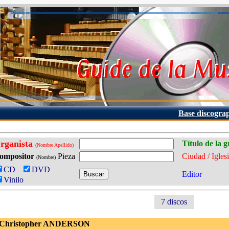
Base discogra
rganista
Título de la 
(Nombre Apellido)
ompositor
Pieza
Ciudad / Igles
(Nombre)
CD
DVD
Editor
Vinilo
7 discos
 Christopher ANDERSON