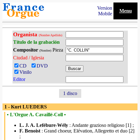
Version
Menu
Mobile
Organista
(Nombre Apellido)
Título de la grabación
Compositor
Pieza
(Nombre)
Ciudad / Iglesia
CD
DVD
Vinilo
Editor
1 disco
1 - Kurt LUEDERS
• L'Orgue A. Cavaillé-Coll •
L. J. A. Lefébure-Wély
: Andante grazioso religioso [1] ;
F. Benoist
: Grand choeur, Elévation, Allegretto et duo [2]
;