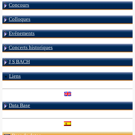
Concours
Colloques
Evénements
Concerts historiques
J S BACH
Liens
Data Base