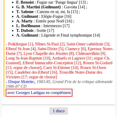
F. Benoist
: Fugue sur ‘Pange lingua' [13] ;
G. B. Martini {Guilmant}
: Gavotta [14] ;
T. Salome
: Canons en ut, mi, fa [15] ;
A. Guilmant
: Elégie-Fugue [16]
A. Marty
: Entrée pour Noël [16] ;
L. Boëllmann
: Intermezzo [17]
T. Dubois
: Sortie [17]
A. Guilmant
: Légende et Final symphonique [14]
- Poïkilorgue [1], Nîmes St-Paul [2], Saint-Omer cathédrale [3],
Elbeuf St-Jean [4], Saint-Dizier [5], Clamecy [6], Epernay Notre-
Dame [7], Lyon Chapelle des Jésuites [8], Châteauvillain [9],
Long St-Jean-Baptiste [10], Ambarès et Lagrave [11; orgue Ch.
Gounod], Elbeuf Immaculée-Conception [12], Rouen St-Godard
[13; orgue de choeur], Caen St-Etienne [14], Rouen St-Ouen
[15], Caudebec-les-Elbeuf [16], Trouville Notre-Dame des
Victoires [17; orgue de choeur]
- Disque Motette;,
1983-85, Grand Prix de la critique allemande
1986-87 CD
avec Georges Lartigau en complément
1 disco