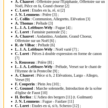
A. Chauvet
: Offertoire pour l'Epiphanie, Offertoire sur un
Noël, Pièce en fa, Grand choeur [2]
C. Loret
: Etudes en la, ré, si [2]
J. N. Lemmens
: Prière [3] ;
C. Collin
: Communion, Allegretto, Elévation [3]
A. Thomas
: Prélude [3]
L. J. A. Lefébure-Wély
: Fugue [4] ;
C. Loret
: Fantaisie pastorale [5] ;
A. Chauvet
: Andantino, Andante, Grand Choeur,
Offertoire sur un Noël [6] ;
R. de Vilbac
: Prélude [6]
L. J. A. Lefébure-Wély
: Noël varié [7] ;
C. Loret
: Pièces à double expression en forme de canon
[7]
S. Rousseau
: Prière [8] ;
L. J. A. Lefébure-Wély
: Prélude, Verset sur le chant de
l'Hymne de la Pentecôte [9] ;
A. Chauvet
: Pièce si b, 2 Elévations, Largo - Allegro,
Verset [9]
F. Couperin
: Plein Jeu [10] ;
C. Gounod
: Marche solennelle, Introduction de la scène
d'église de Faust [10]
H. Berlioz
: L'Adieu des bergers [11] (t. Guilmant)
J. N. Lemmens
: Fugue - Fanfare [11]
C. Loret
: Etudes en si, si b, Scherzo [12] ;