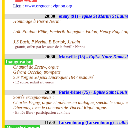
Lien :
www.orgueenavignon.org
20:30
orsay (91) -
eglise St Martin St Laur
Hommage à Pierre Nerini
Loîc Poulain Flûte, Frederik Jongejans Violon, Henry Paget o
J.S.Bach, P.Nerini, B.Bartok, J.Alain
- gratuit, offert par les amis de la famille Nerini
20:30
Marseille (13) -
Eglise Notre Dame 
Inauguration
Chantal de Zeeuw, orgue
Gérard Occello, trompette
Sur l'orgue 30 jeux Ducroquet 1847 restauré
- 12 euros, réduit à 8 euros
20:30
Paris 4ième (75) -
Eglise Saint Louis 
Soirée exceptionnelle :
Charles Peguy, orgue et poèmes en dialogue, spectacle conçu e
Dhermay, avec le concours de Vincent Rigot, orgue.
- Entrée libre - participation aux frais
11:00
Luxembourg (Luxembourg) -
cathé
24e cycle d'orgue