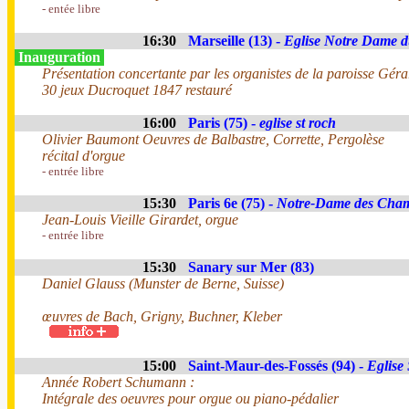
- entée libre
16:30
Marseille (13) -
Eglise Notre Dame 
Inauguration
Présentation concertante par les organistes de la paroisse Géra
30 jeux Ducroquet 1847 restauré
16:00
Paris (75) -
eglise st roch
Olivier Baumont Oeuvres de Balbastre, Corrette, Pergolèse
récital d'orgue
- entrée libre
15:30
Paris 6e (75) -
Notre-Dame des Cha
Jean-Louis Vieille Girardet, orgue
- entrée libre
15:30
Sanary sur Mer (83)
Daniel Glauss (Munster de Berne, Suisse)
œuvres de Bach, Grigny, Buchner, Kleber
15:00
Saint-Maur-des-Fossés (94) -
Eglise 
Année Robert Schumann :
Intégrale des oeuvres pour orgue ou piano-pédalier