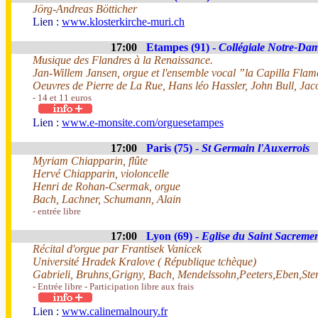
Jörg-Andreas Bötticher
Lien :
www.klosterkirche-muri.ch
17:00
Etampes (91) -
Collégiale Notre-Da
Musique des Flandres à la Renaissance.
Jan-Willem Jansen, orgue et l'ensemble vocal ”la Capilla Flame
Oeuvres de Pierre de La Rue, Hans léo Hassler, John Bull, Jac
- 14 et 11 euros
Lien :
www.e-monsite.com/orguesetampes
17:00
Paris (75) -
St Germain l'Auxerrois
Myriam Chiapparin, flûte
Hervé Chiapparin, violoncelle
Henri de Rohan-Csermak, orgue
Bach, Lachner, Schumann, Alain
- entrée libre
17:00
Lyon (69) -
Eglise du Saint Sacreme
Récital d'orgue par Frantisek Vanicek
Université Hradek Kralove ( République tchèque)
Gabrieli, Bruhns,Grigny, Bach, Mendelssohn,Peeters,Eben,Sterj
- Entrée libre - Participation libre aux frais
Lien :
www.calinemalnoury.fr