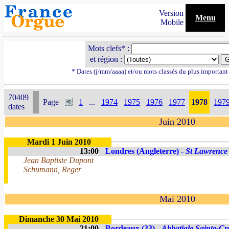
Version
Menu
Mobile
Mots clefs* :
et région :
* Dates (j/mm/aaaa) et/ou mots classés du plus importan
70409
Page
1
...
1974
1975
1976
1977
1978
197
dates
Juin 2010
Mardi 1 Juin 2010
13:00
Londres (Angleterre) -
St Lawrence
Jean Baptiste Dupont
Schumann, Reger
Mai 2010
Dimanche 30 Mai 2010
21:00
Bordeaux (33) -
Abbatiale Sainte-Cr