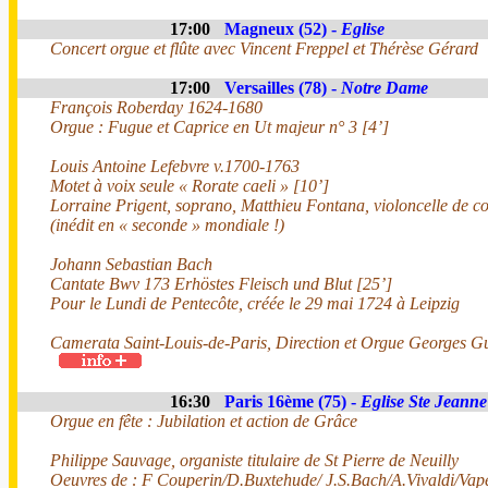
17:00
Magneux (52) -
Eglise
Concert orgue et flûte avec Vincent Freppel et Thérèse Gérard
17:00
Versailles (78) -
Notre Dame
François Roberday 1624-1680
Orgue : Fugue et Caprice en Ut majeur n° 3 [4’]
Louis Antoine Lefebvre v.1700-1763
Motet à voix seule « Rorate caeli » [10’]
Lorraine Prigent, soprano, Matthieu Fontana, violoncelle de c
(inédit en « seconde » mondiale !)
Johann Sebastian Bach
Cantate Bwv 173 Erhöstes Fleisch und Blut [25’]
Pour le Lundi de Pentecôte, créée le 29 mai 1724 à Leipzig
Camerata Saint-Louis-de-Paris, Direction et Orgue Georges Gu
16:30
Paris 16ème (75) -
Eglise Ste Jeanne
Orgue en fête : Jubilation et action de Grâce
Philippe Sauvage, organiste titulaire de St Pierre de Neuilly
Oeuvres de : F Couperin/D.Buxtehude/ J.S.Bach/A.Vivaldi/Vape