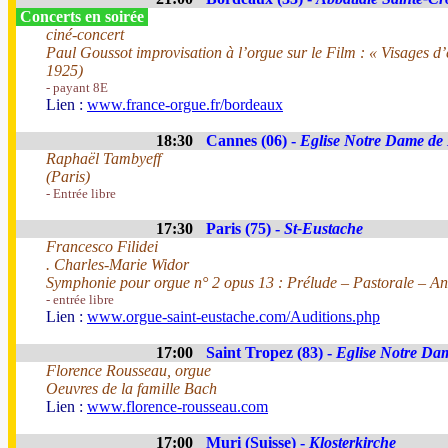
Concerts en soirée
ciné-concert
Paul Goussot improvisation à l’orgue sur le Film : « Visages d
1925)
- payant 8E
Lien :
www.france-orgue.fr/bordeaux
18:30
Cannes (06) -
Eglise Notre Dame de
Raphaël Tambyeff
(Paris)
- Entrée libre
17:30
Paris (75) -
St-Eustache
Francesco Filidei
. Charles-Marie Widor
Symphonie pour orgue n° 2 opus 13 : Prélude – Pastorale – An
- entrée libre
Lien :
www.orgue-saint-eustache.com/Auditions.php
17:00
Saint Tropez (83) -
Eglise Notre Dam
Florence Rousseau, orgue
Oeuvres de la famille Bach
Lien :
www.florence-rousseau.com
17:00
Muri (Suisse) -
Klosterkirche