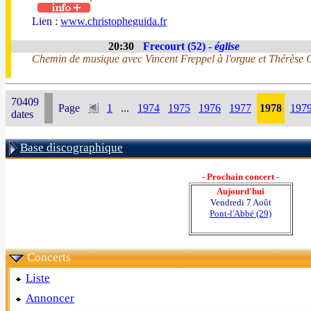
Lien :
www.christopheguida.fr
20:30
Frecourt (52) -
église
Chemin de musique avec Vincent Freppel à l'orgue et Thérèse G
70409
Page
1
...
1974
1975
1976
1977
1978
197
dates
Base discographique
- Prochain concert -
Aujourd'hui
Vendredi 7 Août
Pont-l'Abbé (29)
Concerts
Liste
Annoncer