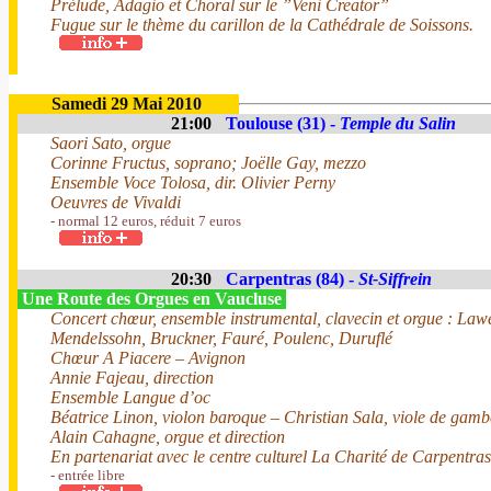
Prélude, Adagio et Choral sur le ”Veni Creator”
Fugue sur le thème du carillon de la Cathédrale de Soissons.
Samedi 29 Mai 2010
21:00
Toulouse (31) -
Temple du Salin
Saori Sato, orgue
Corinne Fructus, soprano; Joëlle Gay, mezzo
Ensemble Voce Tolosa, dir. Olivier Perny
Oeuvres de Vivaldi
- normal 12 euros, réduit 7 euros
20:30
Carpentras (84) -
St-Siffrein
Une Route des Orgues en Vaucluse
Concert chœur, ensemble instrumental, clavecin et orgue : Lawe
Mendelssohn, Bruckner, Fauré, Poulenc, Duruflé
Chœur A Piacere – Avignon
Annie Fajeau, direction
Ensemble Langue d’oc
Béatrice Linon, violon baroque – Christian Sala, viole de gamb
Alain Cahagne, orgue et direction
En partenariat avec le centre culturel La Charité de Carpentras
- entrée libre