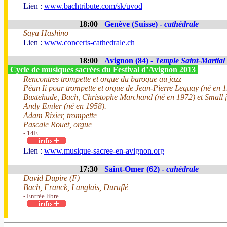
Lien :
www.bachtribute.com/sk/uvod
18:00
Genève (Suisse) -
cathédrale
Saya Hashino
Lien :
www.concerts-cathedrale.ch
18:00
Avignon (84) -
Temple Saint-Martial
Cycle de musiques sacrées du Festival d’Avignon 2013
Rencontres trompette et orgue du baroque au jazz
Péan Ii pour trompette et orgue de Jean-Pierre Leguay (né en 
Buxtehude, Bach, Christophe Marchand (né en 1972) et Small j
Andy Emler (né en 1958).
Adam Rixier, trompette
Pascale Rouet, orgue
- 14E
Lien :
www.musique-sacree-en-avignon.org
17:30
Saint-Omer (62) -
cahédrale
David Dupire (F)
Bach, Franck, Langlais, Duruflé
- Entrée libre