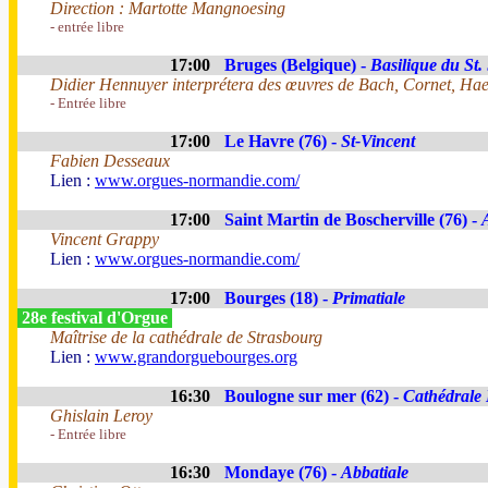
Direction : Martotte Mangnoesing
- entrée libre
17:00
Bruges (Belgique) -
Basilique du St
Didier Hennuyer interprétera des œuvres de Bach, Cornet, Haen
- Entrée libre
17:00
Le Havre (76) -
St-Vincent
Fabien Desseaux
Lien :
www.orgues-normandie.com/
17:00
Saint Martin de Boscherville (76) -
Vincent Grappy
Lien :
www.orgues-normandie.com/
17:00
Bourges (18) -
Primatiale
28e festival d'Orgue
Maîtrise de la cathédrale de Strasbourg
Lien :
www.grandorguebourges.org
16:30
Boulogne sur mer (62) -
Cathédrale
Ghislain Leroy
- Entrée libre
16:30
Mondaye (76) -
Abbatiale