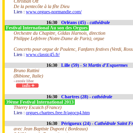
Christian Ott
De la pentecôte à la fête Dieu
Lien :
www.orgues-normandie.com/
16:30
Orléans (45) -
cathédrale
Festival International Au son des Orgues
Orchestre du Chapitre, Gildas Harnois, direction
Philippe Lefebvre (Notre-Dame de Paris), orgue
Concerto pour orgue de Poulenc, Fanfares festives (Verdi, Rossi
Lien :
www.classic45.fr/
16:30
Lille (59) -
St Martin d’Esquermes
Bruno Rattini
(Bibione, Italie)
- entrée libre
16:30
Chartres (28) -
cathédrale
39ème Festival International 2013
Thierry Escaich (France)
Lien :
orgues.chartres.free.fr/agocp4.htm
16:30
Périgueux (24) -
Cathédrale Saint F
avec Jean Baptiste Dupont ( Bordeaux)