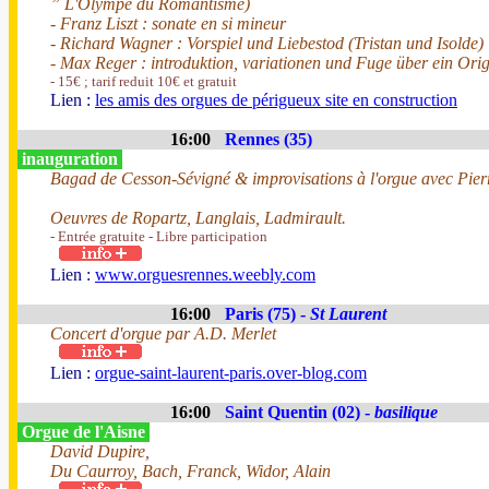
” L'Olympe du Romantisme)
- Franz Liszt : sonate en si mineur
- Richard Wagner : Vorspiel und Liebestod (Tristan und Isolde)
- Max Reger : introduktion, variationen und Fuge über ein Ori
- 15€ ; tarif reduit 10€ et gratuit
Lien :
les amis des orgues de périgueux site en construction
16:00
Rennes (35)
inauguration
Bagad de Cesson-Sévigné & improvisations à l'orgue avec Pier
Oeuvres de Ropartz, Langlais, Ladmirault.
- Entrée gratuite - Libre participation
Lien :
www.orguesrennes.weebly.com
16:00
Paris (75) -
St Laurent
Concert d'orgue par A.D. Merlet
Lien :
orgue-saint-laurent-paris.over-blog.com
16:00
Saint Quentin (02) -
basilique
Orgue de l'Aisne
David Dupire,
Du Caurroy, Bach, Franck, Widor, Alain