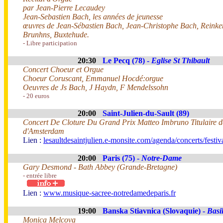
par Jean-Pierre Lecaudey
Jean-Sebastien Bach, les années de jeunesse
œuvres de Jean-Sébastien Bach, Jean-Christophe Bach, Reinke
Brunhns, Buxtehude.
- Libre participation
20:30
Le Pecq (78) -
Eglise St Thibault
Concert Choeur et Orgue
Choeur Coruscant, Emmanuel Hocdé:orgue
Oeuvres de Js Bach, J Haydn, F Mendelssohn
- 20 euros
20:00
Saint-Julien-du-Sault (89)
Concert De Cloture Du Grand Prix Matteo Imbruno Titulaire de
d'Amsterdam
Lien :
lesaultdesaintjulien.e-monsite.com/agenda/concerts/festi
20:00
Paris (75) -
Notre-Dame
Gary Desmond - Bath Abbey (Grande-Bretagne)
- entrée libre
Lien :
www.musique-sacree-notredamedeparis.fr
19:00
Banska Stiavnica (Slovaquie) -
Basi
Monica Melcova