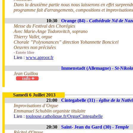
Dans la deuxième partie nous nous laisserons en effet surprendr
programme fait d'arrangements, compositions et improvisations 
10:30
Orange (84) -
Cathédrale Nd de Naz
Messe du Festival des Chorégies
Avec Marie-Ange Todorovitch, soprano
Thierry Vallet, orgue
Chorale ”Polysonances” direction Yohannette Boncicel
Oeuvres non précisées
- Entrée libre
Lien :
www.aproor.fr
Immenstadt (Allemagne) -
St-Nikol
Jean Guillou
Samedi 6 Juillet 2013
21:00
Cintegabelle (31) -
église de la Nativ
Improvisations d’Orgue
Emmanuel Schublin organiste titulaire
Lien :
toulouse.catholique.fr/OrgueCintegabelle
20:30
Saint- Jean du Gard (30) -
Temple
Récital d'Orgue