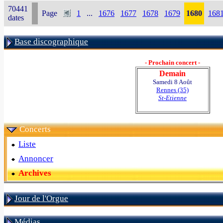
70441
Page
1
...
1676
1677
1678
1679
1680
168
dates
Base discographique
- Prochain concert -
Demain
Samedi 8 Août
Rennes (35)
St-Etienne
Concerts
Liste
Annoncer
Archives
Jour de l'Orgue
Médias