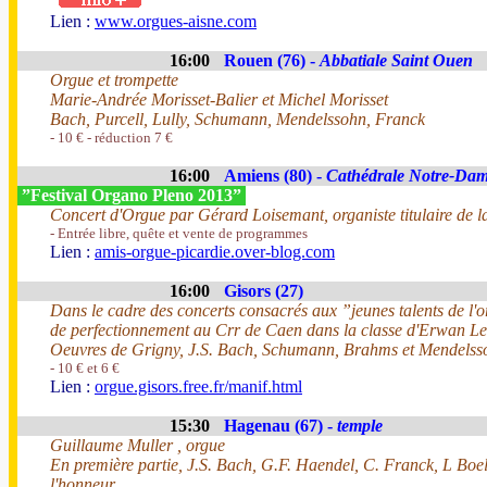
Lien :
www.orgues-aisne.com
16:00
Rouen (76) -
Abbatiale Saint Ouen
Orgue et trompette
Marie-Andrée Morisset-Balier et Michel Morisset
Bach, Purcell, Lully, Schumann, Mendelssohn, Franck
- 10 € - réduction 7 €
16:00
Amiens (80) -
Cathédrale Notre-Da
”Festival Organo Pleno 2013”
Concert d'Orgue par Gérard Loisemant, organiste titulaire de 
- Entrée libre, quête et vente de programmes
Lien :
amis-orgue-picardie.over-blog.com
16:00
Gisors (27)
Dans le cadre des concerts consacrés aux ”jeunes talents de l'o
de perfectionnement au Crr de Caen dans la classe d'Erwan L
Oeuvres de Grigny, J.S. Bach, Schumann, Brahms et Mendelss
- 10 € et 6 €
Lien :
orgue.gisors.free.fr/manif.html
15:30
Hagenau (67) -
temple
Guillaume Muller , orgue
En première partie, J.S. Bach, G.F. Haendel, C. Franck, L Boe
l'honneur.