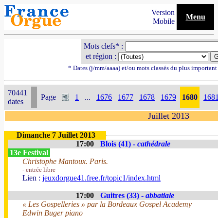
Version
Menu
Mobile
Mots clefs* :
et région :
* Dates (j/mm/aaaa) et/ou mots classés du plus importan
70441
Page
1
...
1676
1677
1678
1679
1680
168
dates
Juillet 2013
Dimanche 7 Juillet 2013
17:00
Blois (41) -
cathédrale
13e Festival
Christophe Mantoux. Paris.
- entrée libre
Lien :
jeuxdorgue41.free.fr/topic1/index.html
17:00
Guitres (33) -
abbatiale
« Les Gospelleries » par la Bordeaux Gospel Academy
Edwin Buger piano