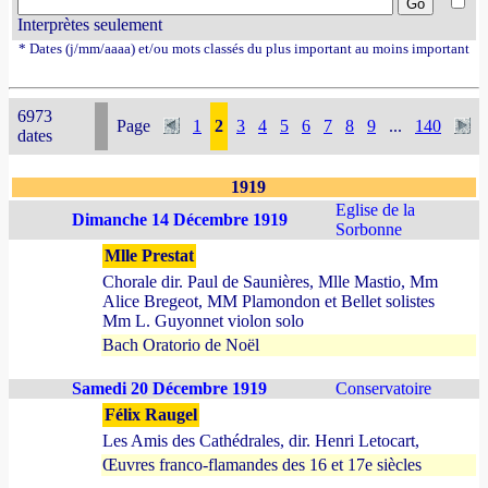
Interprètes seulement
* Dates (j/mm/aaaa) et/ou mots classés du plus important au moins important
6973
Page
1
2
3
4
5
6
7
8
9
...
140
dates
1919
Eglise de la
Dimanche 14 Décembre 1919
Sorbonne
Mlle Prestat
Chorale dir. Paul de Saunières, Mlle Mastio, Mm
Alice Bregeot, MM Plamondon et Bellet solistes
Mm L. Guyonnet violon solo
Bach Oratorio de Noël
Samedi 20 Décembre 1919
Conservatoire
Félix Raugel
Les Amis des Cathédrales, dir. Henri Letocart,
Œuvres franco-flamandes des 16 et 17e siècles