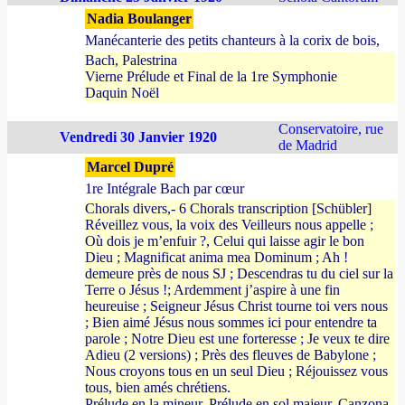
Nadia Boulanger
Manécanterie des petits chanteurs à la corix de bois,
Bach, Palestrina
Vierne Prélude et Final de la 1re Symphonie
Daquin Noël
Conservatoire, rue
Vendredi 30 Janvier 1920
de Madrid
Marcel Dupré
1re Intégrale Bach par cœur
Chorals divers,- 6 Chorals transcription [Schübler]
Réveillez vous, la voix des Veilleurs nous appelle ;
Où dois je m’enfuir ?, Celui qui laisse agir le bon
Dieu ; Magnificat anima mea Dominum ; Ah !
demeure près de nous SJ ; Descendras tu du ciel sur la
Terre o Jésus !; Ardemment j’aspire à une fin
heureuise ; Seigneur Jésus Christ tourne toi vers nous
; Bien aimé Jésus nous sommes ici pour entendre ta
parole ; Notre Dieu est une forteresse ; Je veux te dire
Adieu (2 versions) ; Près des fleuves de Babylone ;
Nous croyons tous en un seul Dieu ; Réjouissez vous
tous, bien amés chrétiens.
Prélude en la mineur, Prélude en sol majeur, Canzona,