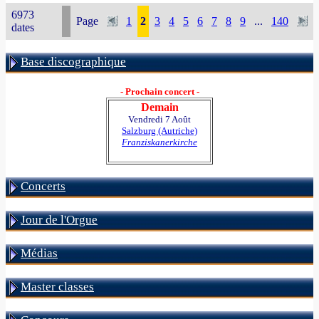
6973
Page
1
2
3
4
5
6
7
8
9
...
140
dates
Base discographique
- Prochain concert -
Demain
Vendredi 7 Août
Salzburg (Autriche)
Franziskanerkirche
Concerts
Jour de l'Orgue
Médias
Master classes