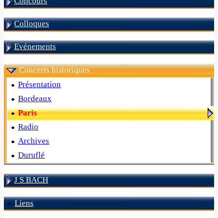
Concours
Colloques
Evénements
Concerts historiques
Présentation
Bordeaux
Paris
Radio
Archives
Duruflé
J S BACH
Liens