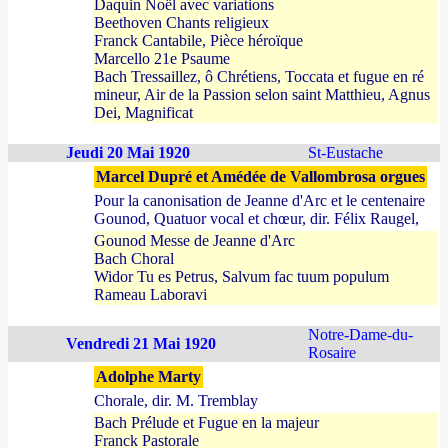
Daquin Noël avec variations
Beethoven Chants religieux
Franck Cantabile, Pièce héroïque
Marcello 21e Psaume
Bach Tressaillez, ô Chrétiens, Toccata et fugue en ré
mineur, Air de la Passion selon saint Matthieu, Agnus
Dei, Magnificat
Jeudi 20 Mai 1920
St-Eustache
Marcel Dupré et Amédée de Vallombrosa orgues
Pour la canonisation de Jeanne d'Arc et le centenaire
Gounod, Quatuor vocal et chœur, dir. Félix Raugel,
Gounod Messe de Jeanne d'Arc
Bach Choral
Widor Tu es Petrus, Salvum fac tuum populum
Rameau Laboravi
Notre-Dame-du-
Vendredi 21 Mai 1920
Rosaire
Adolphe Marty
Chorale, dir. M. Tremblay
Bach Prélude et Fugue en la majeur
Franck Pastorale