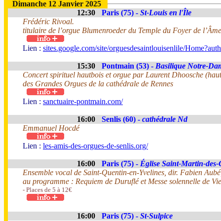
Dimanche 12 Janvier 2025
12:30
Paris (75) -
St-Louis en l'Île
Frédéric Rivoal.
titulaire de l’orgue Blumenroeder du Temple du Foyer de l’Âme
Lien :
sites.google.com/site/orguesdesaintlouisenlile/Home?aut
15:30
Pontmain (53) -
Basilique Notre-Da
Concert spirituel hautbois et orgue par Laurent Dhoosche (haut
des Grandes Orgues de la cathédrale de Rennes
Lien :
sanctuaire-pontmain.com/
16:00
Senlis (60) -
cathédrale Nd
Emmanuel Hocdé
Lien :
les-amis-des-orgues-de-senlis.org/
16:00
Paris (75) -
Église Saint-Martin-des
Ensemble vocal de Saint-Quentin-en-Yvelines, dir. Fabien Aubé
au programme : Requiem de Duruflé et Messe solennelle de Vie
- Places de 5 à 12€
16:00
Paris (75) -
St-Sulpice