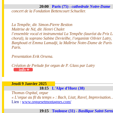
20:00
Paris (75) -
cathedrale Notre-Dame
concert de la Fondation Bettencourt Schueller.
La Tempête, dir. Simon-Pierre Bestion
Maitrise de Nd, dir. Henri Chalet
l’ensemble vocal et instrumental La Tempête (lauréat du Prix L
choral), la soprano Sabine Devieilhe, l’organiste Olivier Latry,
Barghouti et Emma Lamadji, la Maîtrise Notre-Dame de Paris 
Paris.
Presentation Erik Orsena.
Création de Prelude for organ de P. Glass par Latry
Jeudi 9 Janvier 2025
18:15
L'Alpe d'Huez (38)
Thomas Ospital, orgue
« L’orgue au fil du temps » : Bach, Liszt, Ravel, Improvisation
Lien :
www.orguesetmontagnes.com/
19:15
Toulouse (31) -
Basilique Saint-Sern