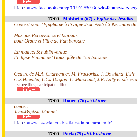
Lien :
www.facebook.com/p/Ch%C5%93ur-de-femmes-de-bergh
17:00
Molsheim (67) -
Eglise des Jésuites
Concert pour l'Epiphanie à l’Orgue Jean André Silbermann de
Musique Renaissance et baroque
pour Orgue et Flûte de Pan baroque
Emmanuel Schublin -orgue
Philippe Emmanuel Haas -flûte de Pan baroque
Oeuvre de M.A. Charpentier, M. Praetorius, J. Dowland, E.Ph C
G.F.Haendel, L.Cl. Daquin, L. Marchand, J.B. Lully et pièces 
- Entrée libre, participation libre
17:00
Rouen (76) -
St-Ouen
concert
Jean-Baptiste Monnot
Lien :
www.associationabbatialesaintouenrouen.fr/
17:00
Paris (75) -
St-Eustache