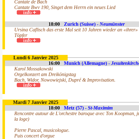
Cantate de Bach
Cantate Bwv 190, Singet dem Herrn ein neues Lied
18:00
Zurich (Suisse) -
Neumünster
Ursina Caflisch das erste Mal seit 10 Jahren wieder an «ihrer
Töpfer
Lundi 6 Janvier 2025
16:00
Munich (Allemagne) -
Jesuitenkirch
Karol Mossakowski
Orgelkonzert am Dreikönigstag
Bach, Widor, Nowowiejski, Dupré & Improvisation.
Mardi 7 Janvier 2025
18:00
Metz (57) -
St-Maximim
Rencontre autour de L'orchestre baroque avec Ton Koopman, ju
la loge)
Pierre Pascal, musicologue.
Puis concert d'orgue