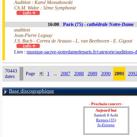
Audition : Karol Mossakowski
Ch.M. Widor : 5ème Symphonie
16:00
Paris (75) -
cathédrale Notre-Dame
audition
Jean-Pierre Leguay
J.S. Bach - Correa de Arauxo - L. van Beethoven - E. Gigout
Lien :
musique-sacree-notredamedeparis.fr/categorie/audition
70443
Page
1
...
2087
2088
2089
2090
2091
209
dates
Base discographique
- Prochain concert -
Aujourd'hui
Samedi 8 Août
Rennes (35)
St-Etienne