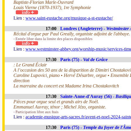
Baptiste-Florian Marle-Ouvrard
Louis Vierne (1870-1937), 1re Symphonie
Lien :
www.saint-eustache.org/musique-a-st-eustache/
17:00
Londres (Angleterre) -
Westminster
Récital d'orgue par Paul Greally, organiste adjoint de l'abbaye
- Entrée libre dans la limite des places disponibles
Lien :
www.westminster-abbey.org/worship-music/services-times
17:30
Paris (75) -
Val de Grâce
: Le Grand Éclair
A l’occasion des 50 ans de la disparition de Dimitri Chostakov
Caroline Lupovici, piano • Hervé Désarbre, orgue • Ensemble 
direction
La marraine du concert est Madame Irina Chostakovitch
17:30
Sainte-Anne-d'Auray (56) -
Basiliq
Pièces pour orgue seul et grands airs de Noël.
Emmanuel Auvray, ténor ; Michel Jézo, organiste.
- Participation libre aux frais
Lien :
academie-musique-arts-sacres.fr/avent-et-noel-2024-saint
17:30
Paris (75) -
Temple du foyer de l'Âm