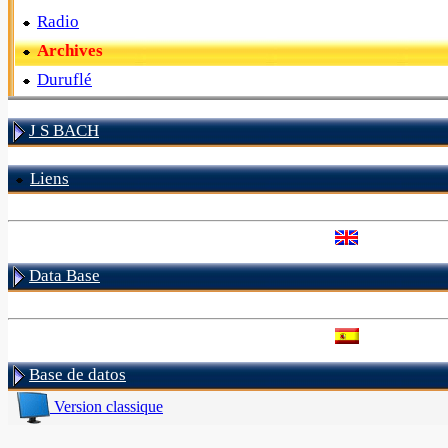
Radio
Archives
Duruflé
J S BACH
Liens
Data Base
Base de datos
Version classique