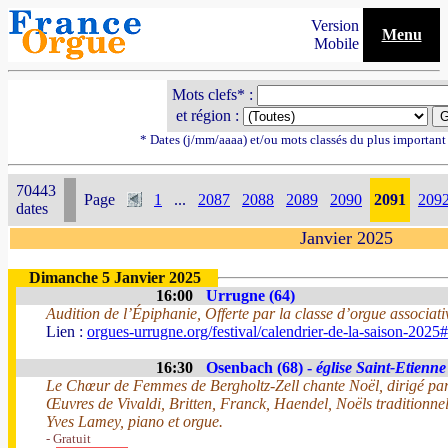
Version
Menu
Mobile
Mots clefs* :
et région :
* Dates (j/mm/aaaa) et/ou mots classés du plus importan
70443
Page
1
...
2087
2088
2089
2090
2091
209
dates
Janvier 2025
Dimanche 5 Janvier 2025
16:00
Urrugne (64)
Audition de l’Épiphanie, Offerte par la classe d’orgue associati
Lien :
orgues-urrugne.org/festival/calendrier-de-la-saison-2025#
16:30
Osenbach (68) -
église Saint-Etienne
Le Chœur de Femmes de Bergholtz-Zell chante Noël, dirigé par
Œuvres de Vivaldi, Britten, Franck, Haendel, Noëls traditionnel
Yves Lamey, piano et orgue.
- Gratuit