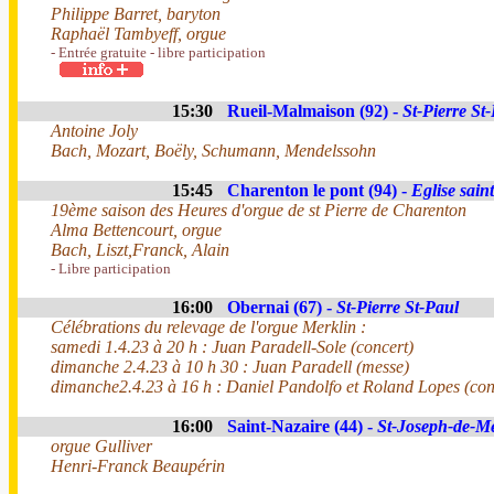
Philippe Barret, baryton
Raphaël Tambyeff, orgue
- Entrée gratuite - libre participation
15:30
Rueil-Malmaison (92) -
St-Pierre St
Antoine Joly
Bach, Mozart, Boëly, Schumann, Mendelssohn
15:45
Charenton le pont (94) -
Eglise sain
19ème saison des Heures d'orgue de st Pierre de Charenton
Alma Bettencourt, orgue
Bach, Liszt,Franck, Alain
- Libre participation
16:00
Obernai (67) -
St-Pierre St-Paul
Célébrations du relevage de l'orgue Merklin :
samedi 1.4.23 à 20 h : Juan Paradell-Sole (concert)
dimanche 2.4.23 à 10 h 30 : Juan Paradell (messe)
dimanche2.4.23 à 16 h : Daniel Pandolfo et Roland Lopes (con
16:00
Saint-Nazaire (44) -
St-Joseph-de-M
orgue Gulliver
Henri-Franck Beaupérin