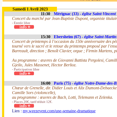
Samedi 1 Avril 2023
11:30
Mérignac (33) -
église Saint-Vincent
Concert du marché par Jean-Baptiste Dupont, organiste titulai
- Entrée libre
15:30
Ebersheim (67) -
église Saint-Martin
Concert de printemps à l’occasion du 150e anniversaire des pè
tourné vers le sacré et le retour du printemps proposé par l’en
Barreault, direction ; Benoît Clavier, orgue ; Firmin Martens, p
Au programme : œuvres de Giovanni Battista Pergolesi, Camill
Gjeilo, Jules Massenet, Hector Berlioz.
- Participation libre
16:00
Paris (75) -
église Notre-Dame-des-
Chœur de Grenelle, dir. Didier Louis et Alix Dumont-Debaeck
Camille Sors (violoncelle),
au programme : œuvres de Bach, Lotti, Telemann et Zelenka.
- Places 20€, tarif réduit 12€.
Lien :
my.weezevent.com/une-semaine-dramatique