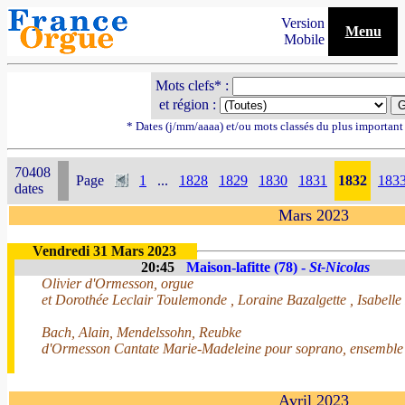
Version
Menu
Mobile
Mots clefs* :
et région :
* Dates (j/mm/aaaa) et/ou mots classés du plus importan
70408
Page
1
...
1828
1829
1830
1831
1832
183
dates
Mars 2023
Vendredi 31 Mars 2023
20:45
Maison-lafitte (78) -
St-Nicolas
Olivier d'Ormesson, orgue
et Dorothée Leclair Toulemonde , Loraine Bazalgette , Isabelle
Bach, Alain, Mendelssohn, Reubke
d'Ormesson Cantate Marie-Madeleine pour soprano, ensemble
Avril 2023