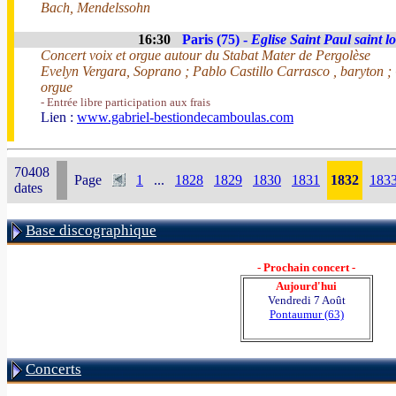
Bach, Mendelssohn
16:30
Paris (75) -
Eglise Saint Paul saint l
Concert voix et orgue autour du Stabat Mater de Pergolèse
Evelyn Vergara, Soprano ; Pablo Castillo Carrasco , baryton 
orgue
- Entrée libre participation aux frais
Lien :
www.gabriel-bestiondecamboulas.com
70408
Page
1
...
1828
1829
1830
1831
1832
183
dates
Base discographique
- Prochain concert -
Aujourd'hui
Vendredi 7 Août
Pontaumur (63)
Concerts