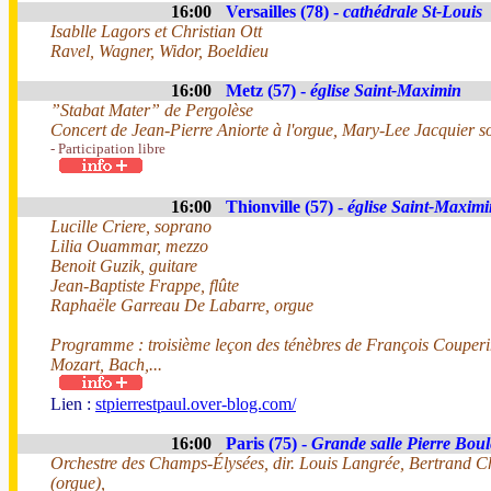
16:00
Versailles (78) -
cathédrale St-Louis
Isablle Lagors et Christian Ott
Ravel, Wagner, Widor, Boeldieu
16:00
Metz (57) -
église Saint-Maximin
”Stabat Mater” de Pergolèse
Concert de Jean-Pierre Aniorte à l'orgue, Mary-Lee Jacquier so
- Participation libre
16:00
Thionville (57) -
église Saint-Maxim
Lucille Criere, soprano
Lilia Ouammar, mezzo
Benoit Guzik, guitare
Jean-Baptiste Frappe, flûte
Raphaële Garreau De Labarre, orgue
Programme : troisième leçon des ténèbres de François Couperi
Mozart, Bach,...
Lien :
stpierrestpaul.over-blog.com/
16:00
Paris (75) -
Grande salle Pierre Boul
Orchestre des Champs-Élysées, dir. Louis Langrée, Bertrand C
(orgue),