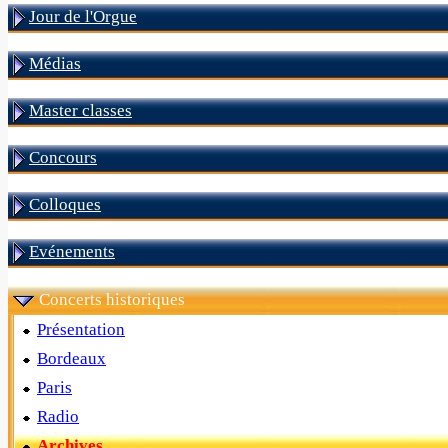
Jour de l'Orgue
Médias
Master classes
Concours
Colloques
Evénements
Concerts historiques
Présentation
Bordeaux
Paris
Radio
Archives