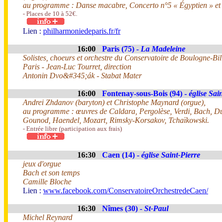
au programme : Danse macabre, Concerto n°5 « Égyptien » et
- Places de 10 à 52€.
Lien :
philharmoniedeparis.fr/fr
16:00
Paris (75) -
La Madeleine
Solistes, choeurs et orchestre du Conservatoire de Boulogne-B
Paris - Jean-Luc Tourret, direction
Antonin Dvo&#345;ák - Stabat Mater
16:00
Fontenay-sous-Bois (94) -
église Sa
Andrei Zhdanov (baryton) et Christophe Maynard (orgue),
au programme : œuvres de Caldara, Pergolèse, Verdi, Bach, Du
Gounod, Haendel, Mozart, Rimsky-Korsakov, Tchaïkowski.
- Entrée libre (participation aux frais)
16:30
Caen (14) -
église Saint-Pierre
jeux d'orgue
Bach et son temps
Camille Bloche
Lien :
www.facebook.com/ConservatoireOrchestredeCaen/
16:30
Nîmes (30) -
St-Paul
Michel Reynard