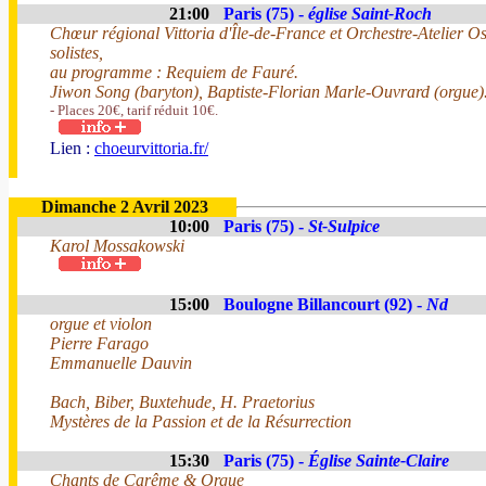
21:00
Paris (75) -
église Saint-Roch
Chœur régional Vittoria d'Île-de-France et Orchestre-Atelier Os
solistes,
au programme : Requiem de Fauré.
Jiwon Song (baryton), Baptiste-Florian Marle-Ouvrard (orgue)
- Places 20€, tarif réduit 10€.
Lien :
choeurvittoria.fr/
Dimanche 2 Avril 2023
10:00
Paris (75) -
St-Sulpice
Karol Mossakowski
15:00
Boulogne Billancourt (92) -
Nd
orgue et violon
Pierre Farago
Emmanuelle Dauvin
Bach, Biber, Buxtehude, H. Praetorius
Mystères de la Passion et de la Résurrection
15:30
Paris (75) -
Église Sainte-Claire
Chants de Carême & Orgue