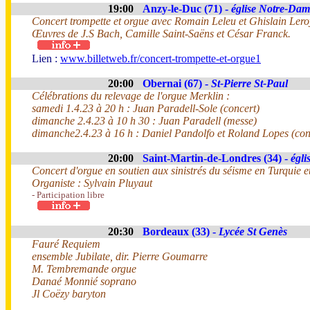
19:00
Anzy-le-Duc (71) -
église Notre-Dam
Concert trompette et orgue avec Romain Leleu et Ghislain Lero
Œuvres de J.S Bach, Camille Saint-Saëns et César Franck.
Lien :
www.billetweb.fr/concert-trompette-et-orgue1
20:00
Obernai (67) -
St-Pierre St-Paul
Célébrations du relevage de l'orgue Merklin :
samedi 1.4.23 à 20 h : Juan Paradell-Sole (concert)
dimanche 2.4.23 à 10 h 30 : Juan Paradell (messe)
dimanche2.4.23 à 16 h : Daniel Pandolfo et Roland Lopes (con
20:00
Saint-Martin-de-Londres (34) -
égli
Concert d'orgue en soutien aux sinistrés du séisme en Turquie et
Organiste : Sylvain Pluyaut
- Participation libre
20:30
Bordeaux (33) -
Lycée St Genès
Fauré Requiem
ensemble Jubilate, dir. Pierre Goumarre
M. Tembremande orgue
Danaé Monnié soprano
Jl Coëzy baryton