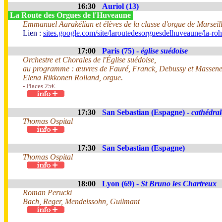
16:30
Auriol (13)
La Route des Orgues de l'Huveaune
Emmanuel Aarakélian et élèves de la classe d'orgue de Marseil
Lien :
sites.google.com/site/laroutedesorguesdelhuveaune/la-r
17:00
Paris (75) -
église suédoise
Orchestre et Chorales de l'Église suédoise,
au programme : œuvres de Fauré, Franck, Debussy et Massene
Elena Rikkonen Rolland, orgue.
- Places 25€.
17:30
San Sebastian (Espagne) -
cathédra
Thomas Ospital
17:30
San Sebastian (Espagne)
Thomas Ospital
18:00
Lyon (69) -
St Bruno les Chartreux
Roman Perucki
Bach, Reger, Mendelssohn, Guilmant