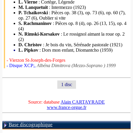
L. Vierne
: Cortège, Légende
M. Lanquetuit
: Intermezzo (1923)
P. Tchaikovski
: Pièces op. 38 (3), op. 73 (6), op. 60 (7),
op. 27 (6), Oublier si vite
S. Rachmaninov
: Pièces op. 8 (4), op. 26 (13, 15), op. 4
(4)
N. Rimski-Korsakov
: Le rossignol aimant la roue op. 2
(2)
D. Christov
: Je bois du vin, Sérénade pastorale (1921)
L. Pipkov
: Dors mon enfant, Diomantcho (1959)
- Vierzon St-Joseph-des-Forges
- Disque XCP;,
Albéna Dimitrova (Mezzo-Soprano ) 1999
1 disc
Source: database
Alain CARTAYRADE
www.france-orgue.fr
Base discographique