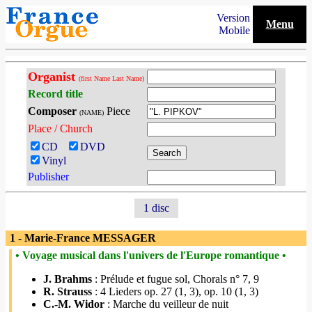
Version
Menu
Mobile
Organist
(first Name Last Name)
Record title
Composer
Piece
(NAME)
Place / Church
CD
DVD
Vinyl
Publisher
1 disc
1 - Marie-France MESSAGER
• Voyage musical dans l'univers de l'Europe romantique •
J. Brahms
: Prélude et fugue sol, Chorals n° 7, 9
R. Strauss
: 4 Lieders op. 27 (1, 3), op. 10 (1, 3)
C.-M. Widor
: Marche du veilleur de nuit