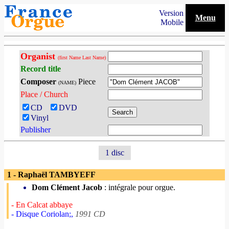
Version
Menu
Mobile
Organist
(first Name Last Name)
Record title
Composer
Piece
(NAME)
Place / Church
CD
DVD
Vinyl
Publisher
1 disc
1 - Raphaël TAMBYEFF
Dom Clément Jacob
: intégrale pour orgue.
- En Calcat abbaye
- Disque Coriolan;,
1991 CD