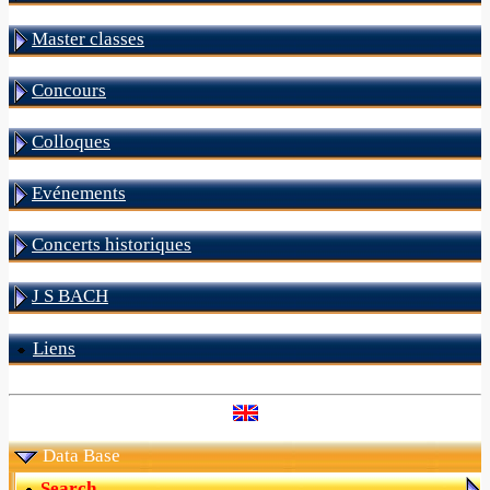
Master classes
Concours
Colloques
Evénements
Concerts historiques
J S BACH
Liens
Data Base
Search