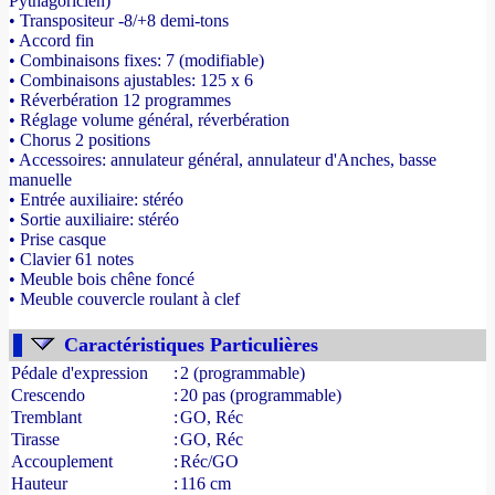
Pythagoricien)
• Transpositeur -8/+8 demi-tons
• Accord fin
• Combinaisons fixes: 7 (modifiable)
• Combinaisons ajustables: 125 x 6
• Réverbération 12 programmes
• Réglage volume général, réverbération
• Chorus 2 positions
• Accessoires: annulateur général, annulateur d'Anches, basse
manuelle
• Entrée auxiliaire: stéréo
• Sortie auxiliaire: stéréo
• Prise casque
• Clavier 61 notes
• Meuble bois chêne foncé
• Meuble couvercle roulant à clef
- Source : www.france-orgue.fr
Caractéristiques Particulières
Pédale d'expression
:
2 (programmable)
Crescendo
:
20 pas (programmable)
Tremblant
:
GO, Réc
Tirasse
:
GO, Réc
Accouplement
:
Réc/GO
Hauteur
:
116 cm