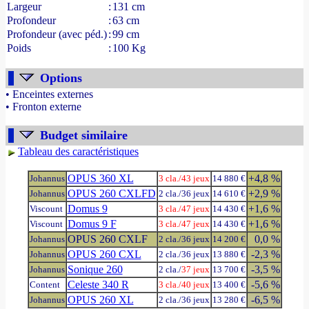
Largeur
:
131 cm
Profondeur
:
63 cm
Profondeur (avec péd.)
:
99 cm
Poids
:
100 Kg
Options
• Enceintes externes
• Fronton externe
Budget similaire
Tableau des caractéristiques
OPUS 360 XL
+4,8 %
Johannus
3 cla./
43 jeux
14 880 €
OPUS 260 CXLFD
+2,9 %
Johannus
2 cla./36 jeux
14 610 €
Domus 9
+1,6 %
Viscount
3 cla./
47 jeux
14 430 €
Domus 9 F
+1,6 %
Viscount
3 cla./
47 jeux
14 430 €
OPUS 260 CXLF
0,0 %
Johannus
2 cla./36 jeux
14 200 €
OPUS 260 CXL
-2,3 %
Johannus
2 cla./36 jeux
13 880 €
Sonique 260
-3,5 %
Johannus
2 cla./
37 jeux
13 700 €
Celeste 340 R
-5,6 %
Content
3 cla./
40 jeux
13 400 €
OPUS 260 XL
-6,5 %
Johannus
2 cla./36 jeux
13 280 €