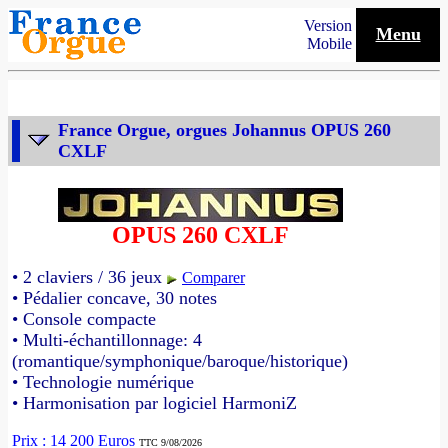
Version
Menu
Mobile
France Orgue, orgues Johannus OPUS 260
CXLF
OPUS 260 CXLF
• 2 claviers / 36 jeux
Comparer
• Pédalier concave, 30 notes
• Console compacte
• Multi-échantillonnage: 4
(romantique/symphonique/baroque/historique)
• Technologie numérique
• Harmonisation par logiciel HarmoniZ
Prix : 14 200 Euros
TTC 9/08/2026