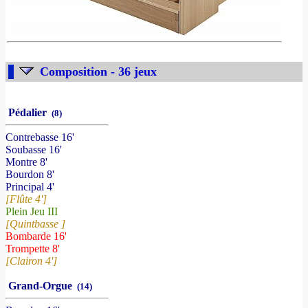
Composition - 36 jeux
Pédalier
(8)
Contrebasse 16'
Soubasse 16'
Montre 8'
Bourdon 8'
Principal 4'
[Flûte 4']
Plein Jeu III
[Quintbasse ]
Bombarde 16'
Trompette 8'
[Clairon 4']
Grand-Orgue
(14)