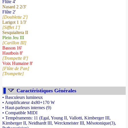
Flûte 4'
Nasard 2 2/3'
Flûte 2'
[Doublette 2']
Larigot 1 1/3'
[Sifflet 1']
Sesquialtera II
Plein Jeu III
[Carillon III]
Basson 16'
Hautbois 8'
[Trompette 8']
Voix Humaine 8'
[Flûte de Pan]
[Trompette]
Caractéristiques Générales
• Basculeurs lumineux
• Amplificateur 4x80+170 W
• Haut-parleurs internes (9)
• Compatible MIDI
• Tempéraments: 11 (Egal, Young II, Vallotti, Kirnberger III,
Kirnberger II, Neidhardt III, Werckmeister III, Mésotonique(3),