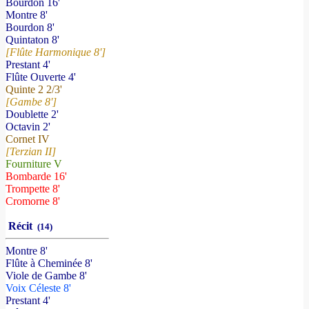
Bourdon 16'
Montre 8'
Bourdon 8'
Quintaton 8'
[Flûte Harmonique 8']
Prestant 4'
Flûte Ouverte 4'
Quinte 2 2/3'
[Gambe 8']
Doublette 2'
Octavin 2'
Cornet IV
[Terzian II]
Fourniture V
Bombarde 16'
Trompette 8'
Cromorne 8'
Récit
(14)
Montre 8'
Flûte à Cheminée 8'
Viole de Gambe 8'
Voix Céleste 8'
Prestant 4'