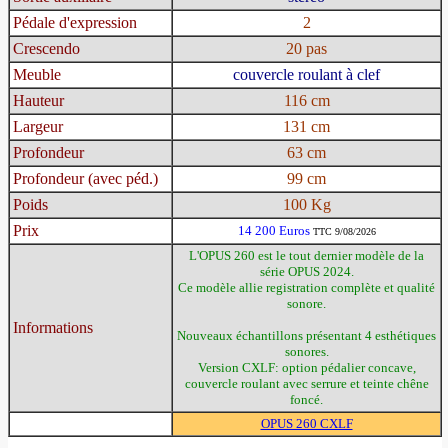
Pédale d'expression
2
Crescendo
20 pas
Meuble
couvercle roulant à clef
Hauteur
116 cm
Largeur
131 cm
Profondeur
63 cm
Profondeur (avec péd.)
99 cm
Poids
100 Kg
Prix
14 200 Euros
TTC 9/08/2026
L'OPUS 260 est le tout dernier modèle de la
série OPUS 2024.
Ce modèle allie registration complète et qualité
sonore.
Informations
Nouveaux échantillons présentant 4 esthétiques
sonores.
Version CXLF: option pédalier concave,
couvercle roulant avec serrure et teinte chêne
foncé.
OPUS 260 CXLF