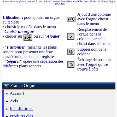
Informations et photos données à titre indicatif, susceptibles d'être modifiées sans préavis -
©
France Orgue
1999-2026
Ajout d'une colonne
Utilisation :
pour ajouter un orgue
avec l'orgue choisi
au tableau :
dans le menu
• choisir le modèle dans le menu
Remplacement de
"
Choisir un orgue
"
l'orgue dans la
• cliquer sur
ou sur "
Ajouter
".
colonne par celui
choisi dans le menu
- "
Fusionner
" mélange les plans
Suppression de la
sonore pour présenter une liste
colonne
classée uniquement par registres.
Échange de position
- "
Séparer
" opère une séparation des
avec l'orgue qui se
différents plans sonores
trouve à côté
France Orgue
Accueil
Avis
Installations
Produits clés