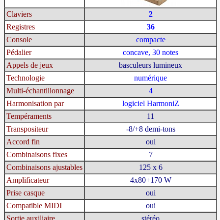
Claviers
2
Registres
36
Console
compacte
Pédalier
concave, 30 notes
Appels de jeux
basculeurs lumineux
Technologie
numérique
Multi-échantillonnage
4
Harmonisation par
logiciel HarmoniZ
Tempéraments
11
Transpositeur
-8/+8 demi-tons
Accord fin
oui
Combinaisons fixes
7
Combinaisons ajustables
125 x 6
Amplificateur
4x80+170 W
Prise casque
oui
Compatible MIDI
oui
Sortie auxiliaire
stéréo