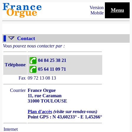
Version
Menu
Mobile
Contact
Vous pouvez nous contacter par :
04 84 25 38 21
Téléphone
05 64 11 09 71
Fax
09 72 13 08 13
Courrier
France Orgue
11, rue Caraman
31000 TOULOUSE
Plan d'accès
(visite sur rendez-vous)
Point GPS : N 43,60233° - E 1,45266°
Internet