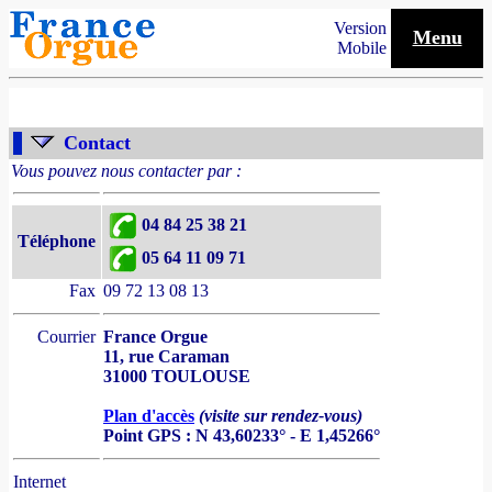
Version
Menu
Mobile
Contact
Vous pouvez nous contacter par :
04 84 25 38 21
Téléphone
05 64 11 09 71
Fax
09 72 13 08 13
Courrier
France Orgue
11, rue Caraman
31000 TOULOUSE
Plan d'accès
(visite sur rendez-vous)
Point GPS : N 43,60233° - E 1,45266°
Internet