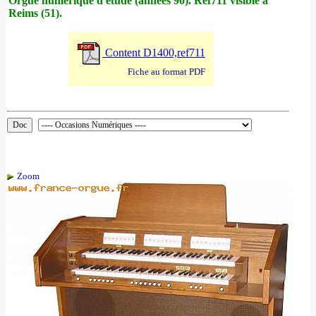
Orgue numérique d'étude (années 90). Ref711 visible à
Reims (51).
Content D1400,ref711
Fiche au format PDF
Zoom