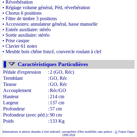
• Réverbération
• Réglage volume général, Péd, réverbération
• Chorus 6 positions
• Filtre de timbre 3 positions
• Accessoires: annulateur général, basse manuelle
• Entrée auxiliaire: stéréo
• Sortie auxiliaire: stéréo
• Prise casque
• Clavier 61 notes
• Meuble bois chêne foncé, couvercle roulant à clef
- Source : www.france-orgue.fr
Caractéristiques Particulières
Pédale d'expression
:
2 (GO, Réc)
Tremblant
:
GO, Réc
Tirasse
:
GO, Réc
Accouplement
:
Réc/GO
Hauteur
:
214 cm
Largeur
:
137 cm
Profondeur
:
57 cm
Profondeur (avec péd.)
:
90 cm
Poids
:
133 Kg
Informations et photos données à titre indicatif, susceptibles d'être modifiées sans préavis -
©
France Orgue
1999-2026