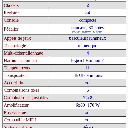
Claviers
2
Registres
34
Console
compacte
concave, 30 notes
Pédalier
[option: concave, 32 notes]
Appels de jeux
basculeurs lumineux
Technologie
numérique
Multi-échantillonnage
4
Harmonisation par
logiciel HarmoniZ
Tempéraments
11
Transpositeur
-8/+8 demi-tons
Accord fin
oui
Combinaisons fixes
6
Combinaisons ajustables
75x8
Amplificateur
6x80+170 W
Prise casque
oui
Compatible MIDI
oui
Sortie auxiliaire
stéréo