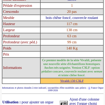
Pédale d'expression
1
Crescendo
20 pas
Meuble
bois chêne foncé, couvercle roulant
Hauteur
117 cm
Largeur
138 cm
Profondeur
63 cm
Profondeur (avec péd.)
99 cm
Poids
140 Kg
Prix
Ce premier modèle de la série Vivaldi, présente
une nouvelle série d'échantillons historiques.
Informations
Anches très soignées. Version CXLF: option
pédalier concave, couvercle roulant avec serrure
et teinte chêne foncé.
Vivaldi 150 CXLF
Informations et photos données à titre indicatif, susceptibles d'être modifiées sans préavis -
©
France Orgue
1999-2026
Ajout d'une colonne
Utilisation :
pour ajouter un orgue
avec l'orgue choisi