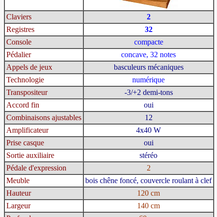
Claviers
2
Registres
32
Console
compacte
Pédalier
concave, 32 notes
Appels de jeux
basculeurs mécaniques
Technologie
numérique
Transpositeur
-3/+2 demi-tons
Accord fin
oui
Combinaisons ajustables
12
Amplificateur
4x40 W
Prise casque
oui
Sortie auxiliaire
stéréo
Pédale d'expression
2
Meuble
bois chêne foncé, couvercle roulant à clef
Hauteur
120 cm
Largeur
140 cm