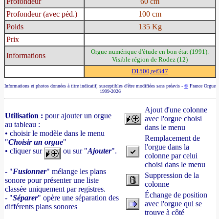
Profondeur
60 cm
Profondeur (avec péd.)
100 cm
Poids
135 Kg
Prix
Orgue numérique d'étude en bon état (1991).
Informations
Visible région de Rodez (12)
D1500,ref347
Informations et photos données à titre indicatif, susceptibles d'être modifiées sans préavis -
©
France Orgue
1999-2026
Ajout d'une colonne
Utilisation :
pour ajouter un orgue
avec l'orgue choisi
au tableau :
dans le menu
• choisir le modèle dans le menu
Remplacement de
"
Choisir un orgue
"
l'orgue dans la
• cliquer sur
ou sur "
Ajouter
".
colonne par celui
choisi dans le menu
- "
Fusionner
" mélange les plans
Suppression de la
sonore pour présenter une liste
colonne
classée uniquement par registres.
Échange de position
- "
Séparer
" opère une séparation des
avec l'orgue qui se
différents plans sonores
trouve à côté