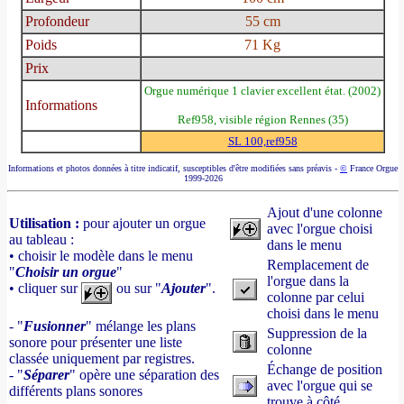
Profondeur
55 cm
Poids
71 Kg
Prix
Orgue numérique 1 clavier excellent état. (2002)
Informations
Ref958, visible région Rennes (35)
SL 100,ref958
Informations et photos données à titre indicatif, susceptibles d'être modifiées sans préavis -
©
France Orgue
1999-2026
Ajout d'une colonne
Utilisation :
pour ajouter un orgue
avec l'orgue choisi
au tableau :
dans le menu
• choisir le modèle dans le menu
Remplacement de
"
Choisir un orgue
"
l'orgue dans la
• cliquer sur
ou sur "
Ajouter
".
colonne par celui
choisi dans le menu
- "
Fusionner
" mélange les plans
Suppression de la
sonore pour présenter une liste
colonne
classée uniquement par registres.
Échange de position
- "
Séparer
" opère une séparation des
avec l'orgue qui se
différents plans sonores
trouve à côté