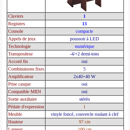
Claviers
1
Registres
13
Console
compacte
Appels de jeux
poussoir à LED
Technologie
numérique
Transpositeur
-4/+2 demi-tons
Accord fin
oui
Combinaisons fixes
5
Amplificateur
2x40+40 W
Prise casque
oui
Compatible MIDI
oui
Sortie auxiliaire
stéréo
Pédale d'expression
1
Meuble
vinyle foncé, couvercle roulant à clef
Hauteur
97 cm
Largeur
100 cm