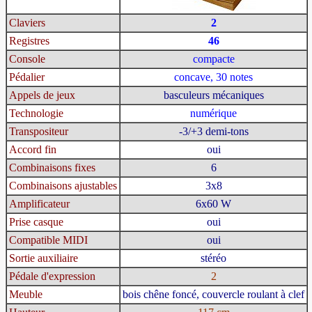
Claviers
2
Registres
46
Console
compacte
Pédalier
concave, 30 notes
Appels de jeux
basculeurs mécaniques
Technologie
numérique
Transpositeur
-3/+3 demi-tons
Accord fin
oui
Combinaisons fixes
6
Combinaisons ajustables
3x8
Amplificateur
6x60 W
Prise casque
oui
Compatible MIDI
oui
Sortie auxiliaire
stéréo
Pédale d'expression
2
Meuble
bois chêne foncé, couvercle roulant à clef