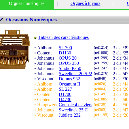
Orgues numériques
|
Orgues à tuyaux
|
O
Occasions Numériques
Tableau des caractéristiques
• Ahlborn
SL 300
(ref1214)
3 cla./39
• Content
D1130
(ref1080)
2 cla./25
• Johannus
OPUS 20
(ref1299)
2 cla./34
• Johannus
OPUS 350
(ref1259)
3 cla./44
• Johannus
Studio P350
(ref1247)
3 cla./37
• Johannus
Sweelinck 20 SP2
(ref1276)
2 cla./47
• Viscount
Domus 932
(ref949)
2 cla./30
• Ahlborn
Organum II
(ref620)
2 cla./44
• Ahlborn
SL 227
(ref804)
2 cla./20
• Content
D1700
(ref149)
3 cla./39
• Content
D4730
(ref1085)
3 cla./40
• Hauptwerk
Console 4 claviers
(ref730)
4 cla./50
• Johannus
Sweelinck 25 C
(ref505)
2 cla./47
• Viscount
Jubilate 232
(ref1195)
2 cla./28