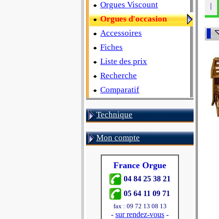
Orgues Viscount
|
Orgues d'occasion
Accessoires
Fiches
Liste des prix
Recherche
Comparatif
Technique
Mon compte
France Orgue
04 84 25 38 21
05 64 11 09 71
fax : 09 72 13 08 13
-
sur rendez-vous
-