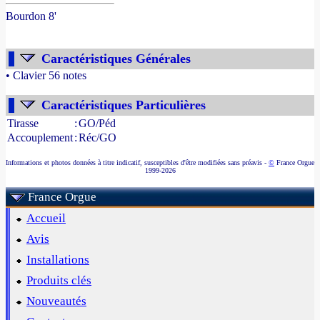
Bourdon 8'
Caractéristiques Générales
• Clavier 56 notes
- Source : www.france-orgue.fr
Caractéristiques Particulières
Tirasse
:
GO/Péd
Accouplement
:
Réc/GO
Informations et photos données à titre indicatif, susceptibles d'être modifiées sans préavis -
©
France Orgue
1999-2026
France Orgue
Accueil
Avis
Installations
Produits clés
Nouveautés