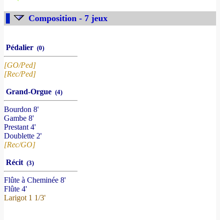
Composition - 7 jeux
Pédalier
(0)
[GO/Ped]
[Rec/Ped]
Grand-Orgue
(4)
Bourdon 8'
Gambe 8'
Prestant 4'
Doublette 2'
[Rec/GO]
Récit
(3)
Flûte à Cheminée 8'
Flûte 4'
Larigot 1 1/3'