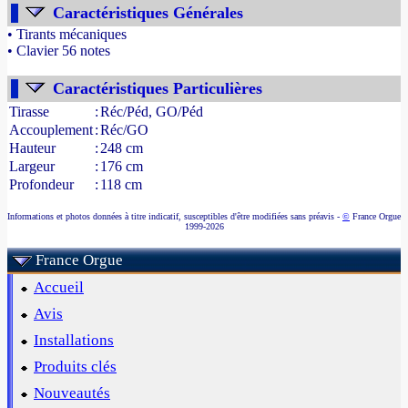
Caractéristiques Générales
• Tirants mécaniques
• Clavier 56 notes
- Source : www.france-orgue.fr
Caractéristiques Particulières
Tirasse
:
Réc/Péd, GO/Péd
Accouplement
:
Réc/GO
Hauteur
:
248 cm
Largeur
:
176 cm
Profondeur
:
118 cm
Informations et photos données à titre indicatif, susceptibles d'être modifiées sans préavis -
©
France Orgue
1999-2026
France Orgue
Accueil
Avis
Installations
Produits clés
Nouveautés