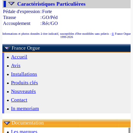
Caractéristiques Particulières
Pédale d'expression
:
Forte
Tirasse
:
GO/Péd
Accouplement
:
Réc/GO
Informations et photos données à titre indicatif, susceptibles d'être modifiées sans préavis -
©
France Orgue
1999-2026
France Orgue
Accueil
Avis
Installations
Produits clés
Nouveautés
Contact
In memoriam
Documentation
Les marques