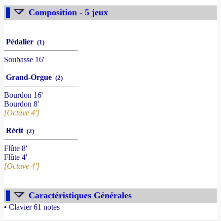
Composition - 5 jeux
Pédalier
(1)
Soubasse 16'
Grand-Orgue
(2)
Bourdon 16'
Bourdon 8'
[Octave 4']
Récit
(2)
Flûte 8'
Flûte 4'
[Octave 4']
Caractéristiques Générales
• Clavier 61 notes
- Source : www.france-orgue.fr