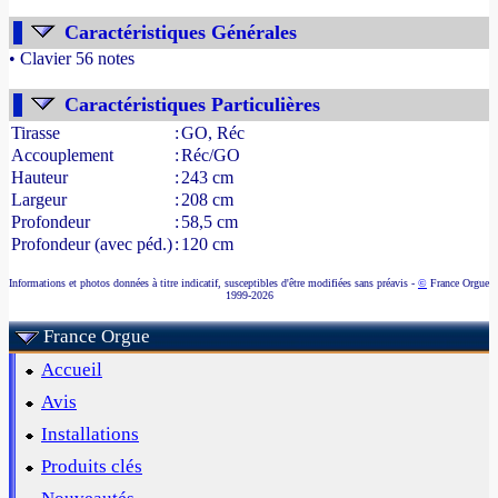
Caractéristiques Générales
• Clavier 56 notes
- Source : www.france-orgue.fr
Caractéristiques Particulières
Tirasse
:
GO, Réc
Accouplement
:
Réc/GO
Hauteur
:
243 cm
Largeur
:
208 cm
Profondeur
:
58,5 cm
Profondeur (avec péd.)
:
120 cm
Informations et photos données à titre indicatif, susceptibles d'être modifiées sans préavis -
©
France Orgue
1999-2026
France Orgue
Accueil
Avis
Installations
Produits clés