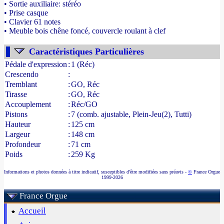
• Sortie auxiliaire: stéréo
• Prise casque
• Clavier 61 notes
• Meuble bois chêne foncé, couvercle roulant à clef
- Source : www.france-orgue.fr
Caractéristiques Particulières
Pédale d'expression
:
1 (Réc)
Crescendo
:
Tremblant
:
GO, Réc
Tirasse
:
GO, Réc
Accouplement
:
Réc/GO
Pistons
:
7 (comb. ajustable, Plein-Jeu(2), Tutti)
Hauteur
:
125 cm
Largeur
:
148 cm
Profondeur
:
71 cm
Poids
:
259 Kg
Informations et photos données à titre indicatif, susceptibles d'être modifiées sans préavis -
©
France Orgue
1999-2026
France Orgue
Accueil