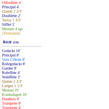
Offenflöte 4'
Principal 4'
Quinte 2 2/3'
Doublette 2'
Tierce 1 3/5'
Sifflet 1'
Mixture 4 rgs
[Tremulant]
Récit
(14)
Gedackt 16'
Principal 8'
Voix Céleste 8'
Rohrgedackt 8'
Gambe 8'
Rohrflöte 4'
Waldflöte 2'
Quinte 2 2/3'
Larigot 1 1/3'
Mixture IV
Kontrafagott 16'
Hautbois 8'
Trompette 8'
Trompette 4'