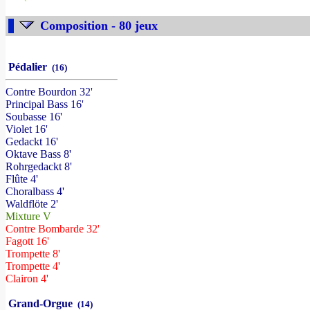
Composition - 80 jeux
Pédalier
(16)
Contre Bourdon 32'
Principal Bass 16'
Soubasse 16'
Violet 16'
Gedackt 16'
Oktave Bass 8'
Rohrgedackt 8'
Flûte 4'
Choralbass 4'
Waldflöte 2'
Mixture V
Contre Bombarde 32'
Fagott 16'
Trompette 8'
Trompette 4'
Clairon 4'
Grand-Orgue
(14)