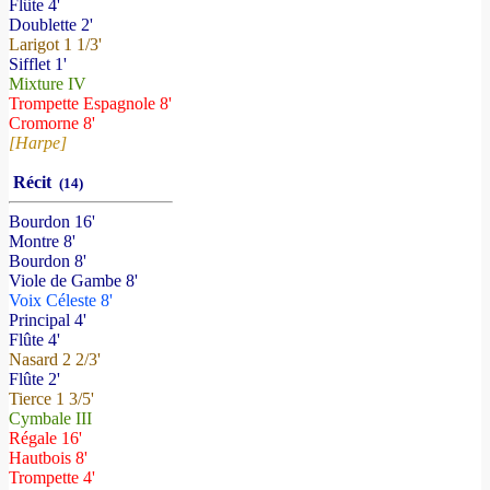
Flûte 4'
Doublette 2'
Larigot 1 1/3'
Sifflet 1'
Mixture IV
Trompette Espagnole 8'
Cromorne 8'
[Harpe]
Récit
(14)
Bourdon 16'
Montre 8'
Bourdon 8'
Viole de Gambe 8'
Voix Céleste 8'
Principal 4'
Flûte 4'
Nasard 2 2/3'
Flûte 2'
Tierce 1 3/5'
Cymbale III
Régale 16'
Hautbois 8'
Trompette 4'