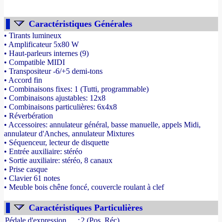
Caractéristiques Générales
• Tirants lumineux
• Amplificateur 5x80 W
• Haut-parleurs internes (9)
• Compatible MIDI
• Transpositeur -6/+5 demi-tons
• Accord fin
• Combinaisons fixes: 1 (Tutti, programmable)
• Combinaisons ajustables: 12x8
• Combinaisons particulières: 6x4x8
• Réverbération
• Accessoires: annulateur général, basse manuelle, appels Midi,
annulateur d'Anches, annulateur Mixtures
• Séquenceur, lecteur de disquette
• Entrée auxiliaire: stéréo
• Sortie auxiliaire: stéréo, 8 canaux
• Prise casque
• Clavier 61 notes
• Meuble bois chêne foncé, couvercle roulant à clef
- Source : www.france-orgue.fr
Caractéristiques Particulières
Pédale d'expression
:
2 (Pos, Réc)