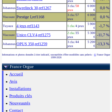
jeux
€
3 cla./
58
6 000
Sweelinck 30,ref1267
0,0 %
Johannus
jeux
€
3 cla./57
6 000
Prestige I,ref1168
0,0 %
Viscount
jeux
€
5 900
4 jeux,ref1143
-1,7 %
Tuyaux
1 cla./
4 jeux
€
2 cla./
35
5 300
Unico CLV4,ref1275
-11,7 %
Viscount
jeux
€
3 cla./44
5 200
OPUS 350,ref1259
-13,3 %
Johannus
jeux
€
Informations et photos données à titre indicatif, susceptibles d'être modifiées sans préavis -
©
France Orgue
1999-2026
France Orgue
Accueil
Avis
Installations
Produits clés
Nouveautés
Contact