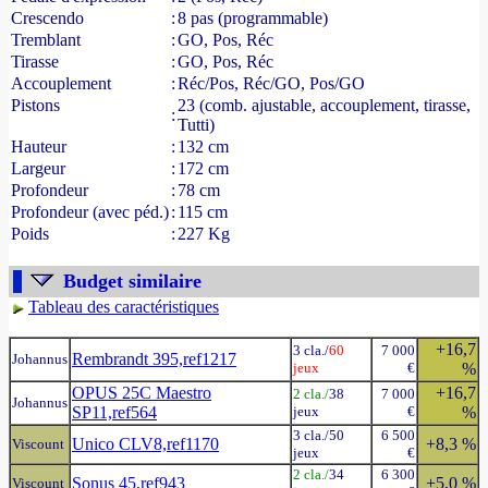
Crescendo
:
8 pas (programmable)
Tremblant
:
GO, Pos, Réc
Tirasse
:
GO, Pos, Réc
Accouplement
:
Réc/Pos, Réc/GO, Pos/GO
Pistons
23 (comb. ajustable, accouplement, tirasse,
:
Tutti)
Hauteur
:
132 cm
Largeur
:
172 cm
Profondeur
:
78 cm
Profondeur (avec péd.)
:
115 cm
Poids
:
227 Kg
Budget similaire
Tableau des caractéristiques
+16,7
3 cla./
60
7 000
Rembrandt 395,ref1217
Johannus
jeux
€
%
OPUS 25C Maestro
+16,7
2 cla./
38
7 000
Johannus
SP11,ref564
jeux
€
%
3 cla./50
6 500
Unico CLV8,ref1170
+8,3 %
Viscount
jeux
€
2 cla./
34
6 300
Sonus 45,ref943
+5,0 %
Viscount