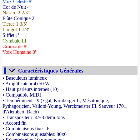
Voix Céleste 8'
Cor de Nuit 4'
Nasard 2 2/3'
Flûte Conique 2'
Tierce 1 3/5'
Larigot 1 1/3'
Sifflet 1'
Cymbale III
Cromorne 8'
Voix Humaine 8'
Caractéristiques Générales
• Basculeurs lumineux
• Amplificateur 4x50 W
• Haut-parleurs internes (10)
• Compatible MIDI
• Tempéraments: 9 (Egal, Kirnberger II, Mésotonique,
Pythagoricien, Vallotti-Young, Werckmeister III, Sauveur 1701,
d'Alembert, Bach)
• Transpositeur -4/+3 demi-tons
• Accord fin
• Combinaisons fixes: 6
• Combinaisons ajustables: 80x6
• Réverbération 10 programmes