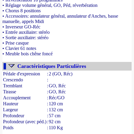
• Réglage volume général, GO, Péd, réverbération
• Chorus 8 positions
• Accessoires: annulateur général, annulateur d'Anches, basse
manuelle, appels Midi
• Inverseur GO-Réc
• Entrée auxiliaire: stéréo
• Sortie auxiliaire: stéréo
• Prise casque
• Clavier 61 notes
• Meuble bois chêne foncé
- Source : www.france-orgue.fr
Caractéristiques Particulières
Pédale d'expression
:
2 (GO, Réc)
Crescendo
:
Tremblant
:
GO, Réc
Tirasse
:
GO, Réc
Accouplement
:
Réc/GO
Hauteur
:
120 cm
Largeur
:
132 cm
Profondeur
:
57 cm
Profondeur (avec péd.)
:
92 cm
Poids
:
110 Kg