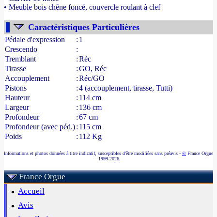
• Meuble bois chêne foncé, couvercle roulant à clef
- Source : www.france-orgue.fr
Caractéristiques Particulières
Pédale d'expression
:
1
Crescendo
:
Tremblant
:
Réc
Tirasse
:
GO, Réc
Accouplement
:
Réc/GO
Pistons
:
4 (accouplement, tirasse, Tutti)
Hauteur
:
114 cm
Largeur
:
136 cm
Profondeur
:
67 cm
Profondeur (avec péd.)
:
115 cm
Poids
:
112 Kg
Informations et photos données à titre indicatif, susceptibles d'être modifiées sans préavis -
©
France Orgue
1999-2026
France Orgue
Accueil
Avis