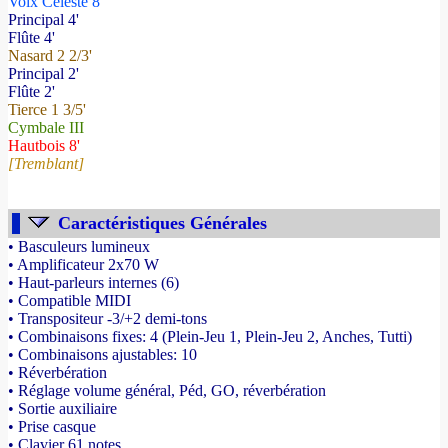
Voix Céleste 8'
Principal 4'
Flûte 4'
Nasard 2 2/3'
Principal 2'
Flûte 2'
Tierce 1 3/5'
Cymbale III
Hautbois 8'
[Tremblant]
Caractéristiques Générales
• Basculeurs lumineux
• Amplificateur 2x70 W
• Haut-parleurs internes (6)
• Compatible MIDI
• Transpositeur -3/+2 demi-tons
• Combinaisons fixes: 4 (Plein-Jeu 1, Plein-Jeu 2, Anches, Tutti)
• Combinaisons ajustables: 10
• Réverbération
• Réglage volume général, Péd, GO, réverbération
• Sortie auxiliaire
• Prise casque
• Clavier 61 notes