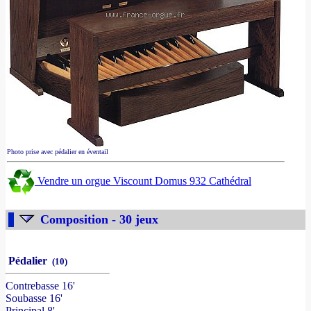
Photo prise avec pédalier en éventail
Vendre un orgue Viscount Domus 932 Cathédral
Composition - 30 jeux
Pédalier
(10)
Contrebasse 16'
Soubasse 16'
Principal 8'