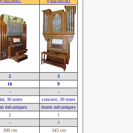
6 jeux.ref427
9 jeux,ref1181
2
3
16
9
-
-
lat, 30 notes
concave, 30 notes
ants mécaniques
tirants mécaniques
2
1
-
3
300 cm
345 cm