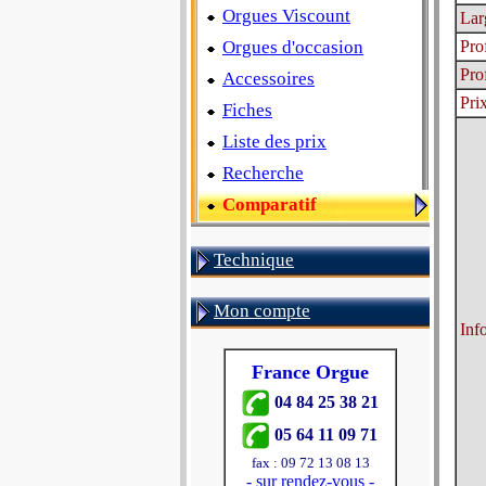
Orgues Viscount
Lar
Orgues d'occasion
Pro
Pro
Accessoires
Pri
Fiches
Liste des prix
Recherche
Comparatif
Technique
Mon compte
Inf
France Orgue
04 84 25 38 21
05 64 11 09 71
fax : 09 72 13 08 13
-
sur rendez-vous
-