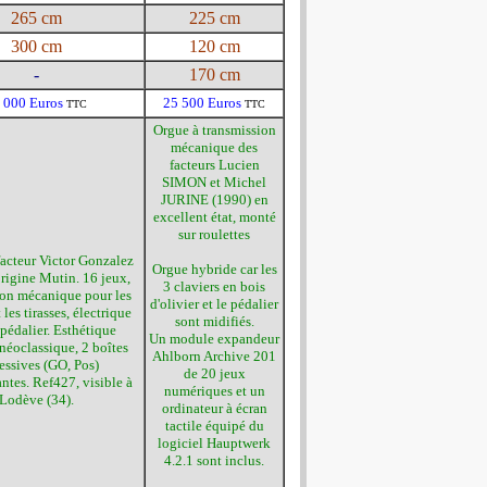
265 cm
225 cm
300 cm
120 cm
-
170 cm
 000 Euros
25 500 Euros
TTC
TTC
Orgue à transmission
mécanique des
facteurs Lucien
SIMON et Michel
JURINE (1990) en
excellent état, monté
sur roulettes
acteur Victor Gonzalez
Orgue hybride car les
origine Mutin. 16 jeux,
3 claviers en bois
ion mécanique pour les
d'olivier et le pédalier
 les tirasses, électrique
sont midifiés.
 pédalier. Esthétique
Un module expandeur
 néoclassique, 2 boîtes
Ahlborn Archive 201
essives (GO, Pos)
de 20 jeux
tes. Ref427, visible à
numériques et un
Lodève (34).
ordinateur à écran
tactile équipé du
logiciel Hauptwerk
4.2.1 sont inclus.