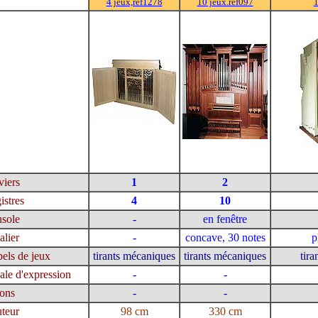
4 jeux,ref1278
10 jeux.ref097
1
viers
1
2
istres
4
10
sole
-
en fenêtre
alier
-
concave, 30 notes
p
els de jeux
tirants mécaniques
tirants mécaniques
tir
ale d'expression
-
-
tons
-
-
teur
98 cm
330 cm