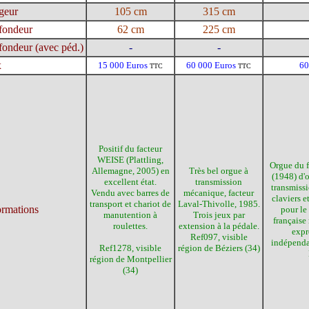
geur
105 cm
315 cm
fondeur
62 cm
225 cm
fondeur (avec péd.)
-
-
x
15 000 Euros
60 000 Euros
60
TTC
TTC
Positif du facteur
WEISE (Plattling,
Orgue du f
Allemagne, 2005) en
Très bel orgue à
(1948) d'
excellent état.
transmission
transmiss
Vendu avec barres de
mécanique, facteur
claviers et
transport et chariot de
Laval-Thivolle, 1985.
ormations
pour le
manutention à
Trois jeux par
française
roulettes.
extension à la pédale.
expr
Ref097, visible
indépendan
Ref1278, visible
région de Béziers (34)
région de Montpellier
(34)