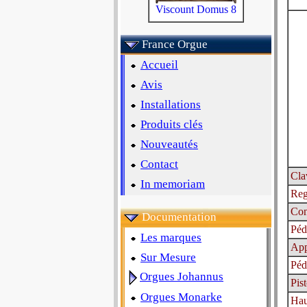
Viscount Domus 8
France Orgue
Accueil
Avis
Installations
Produits clés
Nouveautés
Contact
Cla
In memoriam
Reg
Con
Documentation
Péd
Les marques
App
Sur Mesure
Péd
Orgues Johannus
Pis
Orgues Monarke
Hau