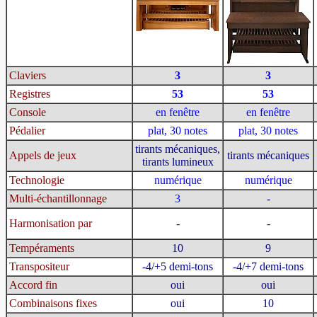
Claviers
3
3
Registres
53
53
Console
en fenêtre
en fenêtre
Pédalier
plat, 30 notes
plat, 30 notes
tirants mécaniques,
Appels de jeux
tirants mécaniques
tirants lumineux
Technologie
numérique
numérique
Multi-échantillonnage
3
-
Harmonisation par
-
-
Tempéraments
10
9
Transpositeur
-4/+5 demi-tons
-4/+7 demi-tons
Accord fin
oui
oui
Combinaisons fixes
oui
10