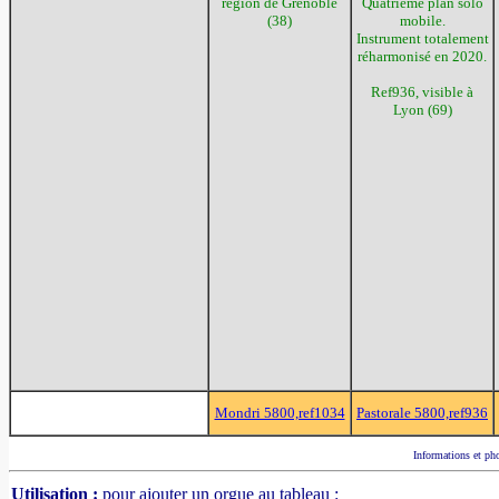
région de Grenoble
Quatrième plan solo
(38)
mobile.
Instrument totalement
réharmonisé en 2020.
Ref936, visible à
Lyon (69)
Mondri 5800,ref1034
Pastorale 5800,ref936
Informations et pho
Utilisation :
pour ajouter un orgue au tableau :