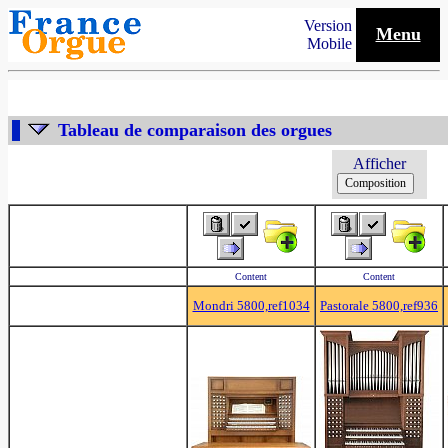
Version
Menu
Mobile
Tableau de comparaison des orgues
Afficher
Content
Content
Mondri 5800,ref1034
Pastorale 5800,ref936