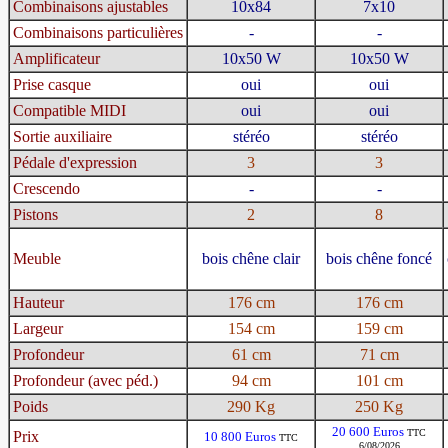
Combinaisons ajustables
10x84
7x10
Combinaisons particulières
-
-
Amplificateur
10x50 W
10x50 W
Prise casque
oui
oui
Compatible MIDI
oui
oui
Sortie auxiliaire
stéréo
stéréo
Pédale d'expression
3
3
Crescendo
-
-
Pistons
2
8
Meuble
bois chêne clair
bois chêne foncé
Hauteur
176 cm
176 cm
Largeur
154 cm
159 cm
Profondeur
61 cm
71 cm
Profondeur (avec péd.)
94 cm
101 cm
Poids
290 Kg
250 Kg
20 600 Euros
TTC
Prix
10 800 Euros
TTC
6/08/2026