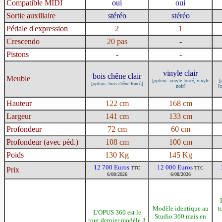
Compatible MIDI
oui
oui
Sortie auxiliaire
stéréo
stéréo
Pédale d'expression
2
1
Crescendo
20 pas
-
Pistons
-
-
vinyle clair
bois chêne clair
Meuble
[option: vinyle foncé, vinyle
[
[option: bois chêne foncé]
noir]
[o
Hauteur
122 cm
168 cm
Largeur
141 cm
133 cm
Profondeur
72 cm
60 cm
Profondeur (avec péd.)
108 cm
100 cm
Poids
130 Kg
145 Kg
12 700 Euros
12 000 Euros
TTC
TTC
Prix
6/08/2026
6/08/2026
Modèle identique au
t
L'OPUS 360 est le
Studio 360 mais en
tout dernier modèle 3