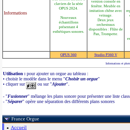
version console en
claviers de la série
fenêtre. Meuble en
OPUS 2024.
imitation chêne avec
re
Informations
veinage.
Nouveaux
Deux jeux
échantillons
orchestraux
présentant 4
disponibles : Flûte de
esthétiques sonores.
Pan, Trompette.
e
OPUS 360
Studio P360 V
Informations et photo
Utilisation :
pour ajouter un orgue au tableau :
• choisir le modèle dans le menu "
Choisir un orgue
"
• cliquer sur
ou sur "
Ajouter
".
- "
Fusionner
" mélange les plans sonore pour présenter une liste clas
- "
Séparer
" opère une séparation des différents plans sonores
France Orgue
Accueil