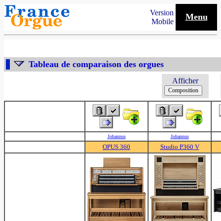
Version
Menu
Mobile
Tableau de comparaison des orgues
Afficher
Johannus
Johannus
OPUS 360
Studio P360 V