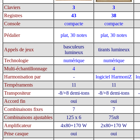
Claviers
3
3
Registres
43
38
Console
compacte
compacte
Pédalier
plat, 30 notes
plat, 30 notes
basculeurs
Appels de jeux
tirants lumineux
lumineux
Technologie
numérique
numérique
Multi-échantillonnage
4
4
Harmonisation par
-
logiciel HarmoniZ
lo
Tempéraments
11
11
Transpositeur
-8/+8 demi-tons
-8/+8 demi-tons
Accord fin
oui
oui
Combinaisons fixes
7
7
Combinaisons ajustables
125 x 6
75x8
Amplificateur
4x80+170 W
2x80+170 W
Prise casque
oui
oui