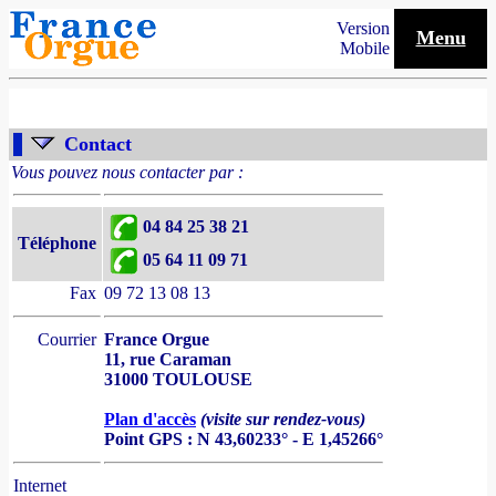
Version
Menu
Mobile
Contact
Vous pouvez nous contacter par :
04 84 25 38 21
Téléphone
05 64 11 09 71
Fax
09 72 13 08 13
Courrier
France Orgue
11, rue Caraman
31000 TOULOUSE
Plan d'accès
(visite sur rendez-vous)
Point GPS : N 43,60233° - E 1,45266°
Internet