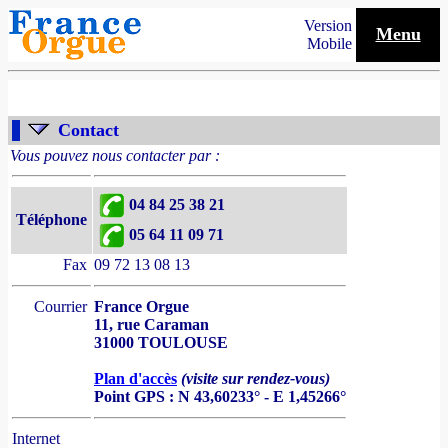
Version
Menu
Mobile
Contact
Vous pouvez nous contacter par :
04 84 25 38 21
Téléphone
05 64 11 09 71
Fax
09 72 13 08 13
Courrier
France Orgue
11, rue Caraman
31000 TOULOUSE
Plan d'accès
(visite sur rendez-vous)
Point GPS : N 43,60233° - E 1,45266°
Internet