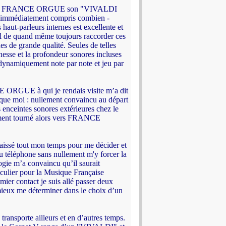
aste de FRANCE ORGUE son "VIVALDI
ai immédiatement compris combien -
haut-parleurs internes est excellente et
tiel de quand même toujours raccorder ces
s de grande qualité. Seules de telles
ichesse et la profondeur sonores incluses
 dynamiquement note par note et jeu par
 ORGUE à qui je rendais visite m’a dit
 que moi : nullement convaincu au départ
enceintes sonores extérieures chez le
lement tourné alors vers FRANCE
sé tout mon temps pour me décider et
au téléphone sans nullement m'y forcer la
ogie m’a convaincu qu’il saurait
iculier pour la Musique Française
er contact je suis allé passer deux
x me déterminer dans le choix d’un
ansporte ailleurs et en d’autres temps.