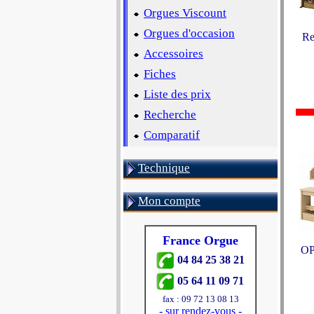
Orgues Viscount
Orgues d'occasion
Re
Accessoires
Fiches
Liste des prix
Recherche
Comparatif
Technique
Mon compte
France Orgue
OP
04 84 25 38 21
05 64 11 09 71
fax : 09 72 13 08 13
-
sur rendez-vous
-