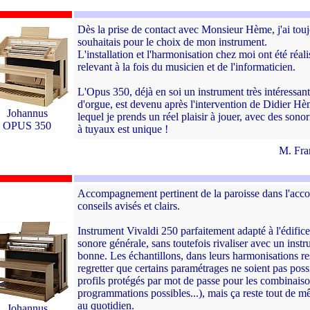
Dès la prise de contact avec Monsieur Hème, j'ai touj
souhaitais pour le choix de mon instrument.
L'installation et l'harmonisation chez moi ont été ré
relevant à la fois du musicien et de l'informaticien.
L'Opus 350, déjà en soi un instrument très intéressant 
d'orgue, est devenu après l'intervention de Didier Hè
Johannus
lequel je prends un réel plaisir à jouer, avec des son
OPUS 350
à tuyaux est unique !
M. Fra
Accompagnement pertinent de la paroisse dans l'acc
conseils avisés et clairs.
Instrument Vivaldi 250 parfaitement adapté à l'édifice e
sonore générale, sans toutefois rivaliser avec un inst
bonne. Les échantillons, dans leurs harmonisations r
regretter que certains paramétrages ne soient pas poss
profils protégés par mot de passe pour les combinais
programmations possibles...), mais ça reste tout de mê
au quotidien.
Johannus