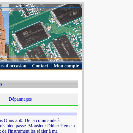
es d'occasion
Contact
Mon compte
es
Dépannages
|
hannus Opus 250. De la commande à
st très bien passé. Monsieur Didier Hème a
 de l'instrument les régler à ma