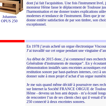
dont j'ai fait l'acquisition. Une fois l'instrument livré
monsieur Hème fasse le déplacement de Toulouse jus
l'harmonisation et me donner toutes explications utiles
modernes et tendance de l'instrument. Bien que je ne 
Johannus
donne entière satisfaction de par son timbre, son choi
OPUS 250
exceptionnel.
En 1978 j’avais acheté un orgue électronique Viscoun
J’ai travaillé sur cet orgue pendant une vingtaine d’a
Au début de 2015 donc, j’ai commencé mes recherc
Généraliste d'instruments de musique". En y écoutan
démonstration installés sans enceintes acoustiques exte
restitution sonore par haut-parleurs internes, ceci à u
donner suite à mon projet d’achat d’un orgue numéri
Je me suis quand même décidé à poursuivre mes recherch
sur Internet la Société FRANCE ORGUE de Toulouse
Hème - devenu un bon ami depuis - m’a écouté longu
de rencontrer l’un de ses clients chez qui il venait 
250 connecté à deux enceintes sonores.