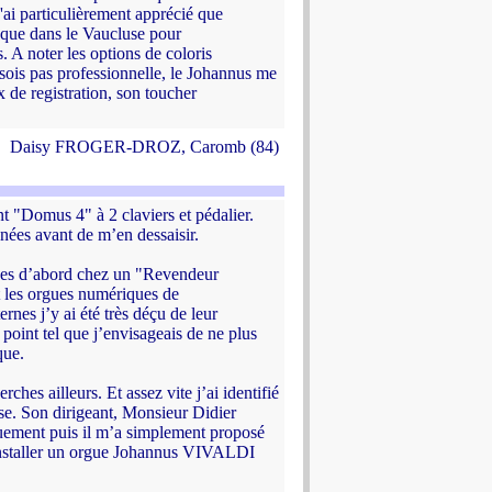
, j'ai particulièrement apprécié que
que dans le Vaucluse pour
. A noter les options de coloris
sois pas professionnelle, le Johannus me
x de registration, son toucher
Daisy FROGER-DROZ, Caromb (84)
t "Domus 4" à 2 claviers et pédalier.
nnées avant de m’en dessaisir.
hes d’abord chez un "Revendeur
t les orgues numériques de
rnes j’y ai été très déçu de leur
n point tel que j’envisageais de ne plus
que.
es ailleurs. Et assez vite j’ai identifié
. Son dirigeant, Monsieur Didier
ement puis il m’a simplement proposé
d’installer un orgue Johannus VIVALDI