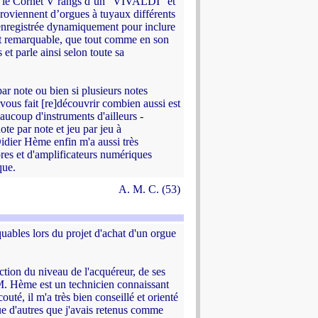
re le Cornet V rangs d’un "VIVALDI" et
viennent d’orgues à tuyaux différents
 enregistrée dynamiquement pour inclure
ent remarquable, que tout comme en son
et parle ainsi selon toute sa
 par note ou bien si plusieurs notes
 vous fait [re]découvrir combien aussi est
ucoup d'instruments d'ailleurs -
te par note et jeu par jeu à
Didier Hème enfin m'a aussi très
ores et d'amplificateurs numériques
que.
A. M. C. (53)
uables lors du projet d'achat d'un orgue
nction du niveau de l'acquéreur, de ses
 M. Hème est un technicien connaissant
uté, il m'a très bien conseillé et orienté
ue d'autres que j'avais retenus comme