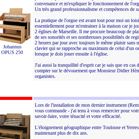
convenance et m'expliquer le fonctionnement de l'orgue 
Un très grand professionnalisme et compétences de sa
La pratique de l'orgue est avant tout pour moi un loisir
essentiellement pour m'entrainer à la maison car je jo
2 églises de Marseille. Il me procure beaucoup de plai
de ses sonorités et ses nombreuses possibilités de reg
2 heures par jour avec toujours le même plaisir sans m
Johannus
clavier qui se rapproche au maximum de celui d'un org
OPUS 250
lorsque je dois jouer ensuite à l'église.
J'ai aussi la tranquillité d'esprit car je sais que en ca
compter sur le dévouement que Monsieur Didier Hème 
organistes.
Lors de l'installation de mon dernier instrument (Rem
vous commande - j'ai tenu à vous remercier pour votre
savoir-faire, votre ténacité et votre efficacité.
L'éloignement géographique entre Toulouse et Yerres
maintenant plus de dix ans.