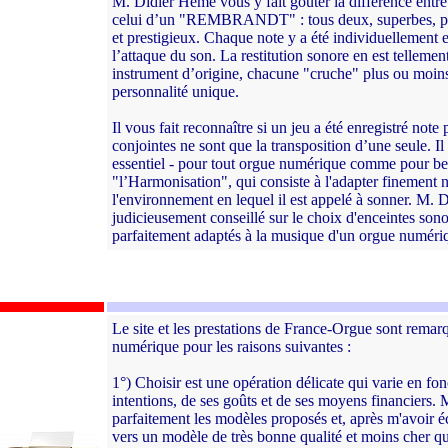
M. Didier Hème vous y fait goûter la différence ent
celui d’un "REMBRANDT" : tous deux, superbes, pro
et prestigieux. Chaque note y a été individuellement
l’attaque du son. La restitution sonore en est tellem
instrument d’origine, chacune "cruche" plus ou moins 
personnalité unique.
Il vous fait reconnaître si un jeu a été enregistré note
conjointes ne sont que la transposition d’une seule. Il
essentiel - pour tout orgue numérique comme pour bea
"l’Harmonisation", qui consiste à l'adapter finement no
l'environnement en lequel il est appelé à sonner. M. 
judicieusement conseillé sur le choix d'enceintes son
parfaitement adaptés à la musique d'un orgue numéri
Le site et les prestations de France-Orgue sont remarq
numérique pour les raisons suivantes :
1°) Choisir est une opération délicate qui varie en fo
intentions, de ses goûts et de ses moyens financiers.
parfaitement les modèles proposés et, après m'avoir éco
vers un modèle de très bonne qualité et moins cher q