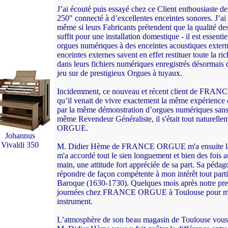
J’ai écouté puis essayé chez ce Client enthousi
250" connecté à d’excellentes enceintes sonores. J’
même si leurs Fabricants prétendent que la qualité des 
suffit pour une installation domestique - il est essen
orgues numériques à des enceintes acoustiques externe
enceintes externes savent en effet restituer toute la r
dans leurs fichiers numériques enregistrés désormais
jeu sur de prestigieux Orgues à tuyaux.
Incidemment, ce nouveau et récent client de FRANCE
qu’il venait de vivre exactement la même expérience
par la même démonstration d’orgues numériques sans 
même Revendeur Généraliste, il s'était tout naturel
ORGUE.
Johannus
Vivaldi 350
M. Didier Hème de FRANCE ORGUE m'a ensuite lais
m'a accordé tout le sien longuement et bien des fois 
main, une attitude fort appréciée de sa part. Sa pédag
répondre de façon compétente à mon intérêt tout part
Baroque (1630-1730). Quelques mois après notre premi
journées chez FRANCE ORGUE à Toulouse pour mieu
instrument.
L’atmosphère de son beau magasin de Toulouse vous tr