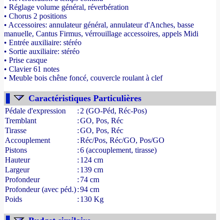
• Réglage volume général, réverbération
• Chorus 2 positions
• Accessoires: annulateur général, annulateur d'Anches, basse
manuelle, Cantus Firmus, vérrouillage accessoires, appels Midi
• Entrée auxiliaire: stéréo
• Sortie auxiliaire: stéréo
• Prise casque
• Clavier 61 notes
• Meuble bois chêne foncé, couvercle roulant à clef
- Source : www.france-orgue.fr
Caractéristiques Particulières
Pédale d'expression
:
2 (GO-Péd, Réc-Pos)
Tremblant
:
GO, Pos, Réc
Tirasse
:
GO, Pos, Réc
Accouplement
:
Réc/Pos, Réc/GO, Pos/GO
Pistons
:
6 (accouplement, tirasse)
Hauteur
:
124 cm
Largeur
:
139 cm
Profondeur
:
74 cm
Profondeur (avec péd.)
:
94 cm
Poids
:
130 Kg