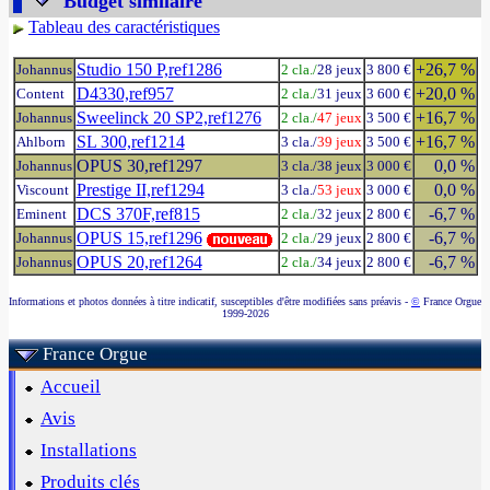
Budget similaire
Tableau des caractéristiques
Studio 150 P,ref1286
+26,7 %
Johannus
2 cla./
28 jeux
3 800 €
D4330,ref957
+20,0 %
Content
2 cla./
31 jeux
3 600 €
Sweelinck 20 SP2,ref1276
+16,7 %
Johannus
2 cla./
47 jeux
3 500 €
SL 300,ref1214
+16,7 %
Ahlborn
3 cla./
39 jeux
3 500 €
OPUS 30,ref1297
0,0 %
Johannus
3 cla./38 jeux
3 000 €
Prestige II,ref1294
0,0 %
Viscount
3 cla./
53 jeux
3 000 €
DCS 370F,ref815
-6,7 %
Eminent
2 cla./
32 jeux
2 800 €
OPUS 15,ref1296
-6,7 %
Johannus
2 cla./
29 jeux
2 800 €
OPUS 20,ref1264
-6,7 %
Johannus
2 cla./
34 jeux
2 800 €
Informations et photos données à titre indicatif, susceptibles d'être modifiées sans préavis -
©
France Orgue
1999-2026
France Orgue
Accueil
Avis
Installations
Produits clés