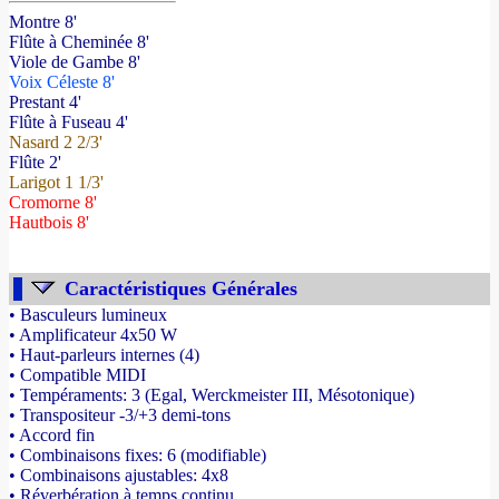
Montre 8'
Flûte à Cheminée 8'
Viole de Gambe 8'
Voix Céleste 8'
Prestant 4'
Flûte à Fuseau 4'
Nasard 2 2/3'
Flûte 2'
Larigot 1 1/3'
Cromorne 8'
Hautbois 8'
Caractéristiques Générales
• Basculeurs lumineux
• Amplificateur 4x50 W
• Haut-parleurs internes (4)
• Compatible MIDI
• Tempéraments: 3 (Egal, Werckmeister III, Mésotonique)
• Transpositeur -3/+3 demi-tons
• Accord fin
• Combinaisons fixes: 6 (modifiable)
• Combinaisons ajustables: 4x8
• Réverbération à temps continu