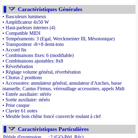
Caractéristiques Générales
• Basculeurs lumineux
• Amplificateur 4x50 W
• Haut-parleurs internes (4)
• Compatible MIDI
• Tempéraments: 3 (Egal, Werckmeister III, Mésotonique)
• Transpositeur -8/+8 demi-tons
• Accord fin
• Combinaisons fixes: 6 (modifiable)
• Combinaisons ajustables: 8x8
• Réverbération
• Réglage volume général, réverbération
• Chorus 2 positions
• Accessoires: annulateur général, annulateur d'Anches, basse
manuelle, Cantus Firmus, vérrouillage accessoires, appels Midi
• Entrée auxiliaire: stéréo
• Sortie auxiliaire: stéréo
• Prise casque
• Clavier 61 notes
• Meuble bois chêne foncé couvercle roulant à clef
- Source : www.france-orgue.fr
Caractéristiques Particulières
Pédale d'expression
:
2 (GO-Péd, Réc)