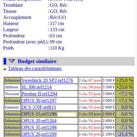
Tremblant
:
GO, Réc
Tirasse
:
GO, Réc
Accouplement
:
Réc/GO
Hauteur
:
117 cm
Largeur
:
133 cm
Profondeur
:
63 cm
Profondeur (avec péd.)
:
99 cm
Poids
:
110 Kg
Budget similaire
Tableau des caractéristiques
Sweelinck 20 SP2,ref1276
+25,0 %
Johannus
2 cla./
47 jeux
3 500 €
SL 300,ref1214
+25,0 %
Ahlborn
3 cla./
39 jeux
3 500 €
Prestige II,ref1294
+7,1 %
Viscount
3 cla./
53 jeux
3 000 €
OPUS 30,ref1297
+7,1 %
Johannus
3 cla./
38 jeux
3 000 €
DCS 370F,ref815
0,0 %
Eminent
2 cla./
32 jeux
2 800 €
OPUS 15,ref1296
0,0 %
Johannus
2 cla./29 jeux
2 800 €
OPUS 20,ref1264
0,0 %
Johannus
2 cla./
34 jeux
2 800 €
OPUS 35,ref1298
-7,1 %
Johannus
3 cla./
42 jeux
2 600 €
OPUS 20,ref1299
-21,4 %
Johannus
2 cla./
34 jeux
2 200 €