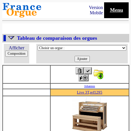
Version
Menu
Mobile
Tableau de comparaison des orgues
Afficher
Johannus
Live 3T,ref1295