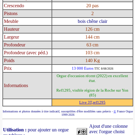
Crescendo
20 pas
Pistons
2
Meuble
bois chêne clair
Hauteur
126 cm
Largeur
144 cm
Profondeur
63 cm
Profondeur (avec péd.)
103 cm
Poids
140 Kg
Prix
13 000 Euros
TTC 8/08/2026
Orgue d'occasion récent (2022) en excellent
état.
Informations
Ref1295, visible région de la Roche sur Yon
(85)
Live 3T,ref1295
Informations et photos données à titre indicatif, susceptibles d'être modifiées sans préavis -
©
France Orgue
1999-2026
Ajout d'une colonne
Utilisation :
pour ajouter un orgue
avec l'orgue choisi