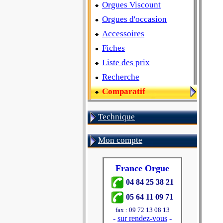
Orgues Viscount
Orgues d'occasion
Accessoires
Fiches
Liste des prix
Recherche
Comparatif
Technique
Mon compte
France Orgue
04 84 25 38 21
05 64 11 09 71
fax : 09 72 13 08 13
-
sur rendez-vous
-