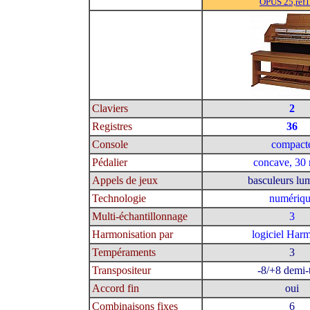
OPUS 25,ref
Claviers
2
Registres
36
Console
compact
Pédalier
concave, 30 
Appels de jeux
basculeurs lu
Technologie
numériq
Multi-échantillonnage
3
Harmonisation par
logiciel Har
Tempéraments
3
Transpositeur
-8/+8 demi-
Accord fin
oui
Combinaisons fixes
6