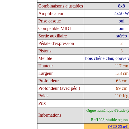
Combinaisons ajustables
8x8
Amplificateur
4x50 W
Prise casque
oui
Compatible MIDI
oui
Sortie auxiliaire
stéréo
Pédale d'expression
2
Pistons
3
Meuble
bois chêne clair, couverc
Hauteur
117 cm
Largeur
133 cm
Profondeur
63 cm
Profondeur (avec péd.)
99 cm
Poids
110 Kg
Prix
Orgue numérique d'étude (2
Informations
Ref1293, visible région 
OPUS 25,ref