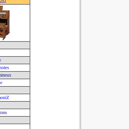
1293
e
notes
mineux
ue
moniZ
tons